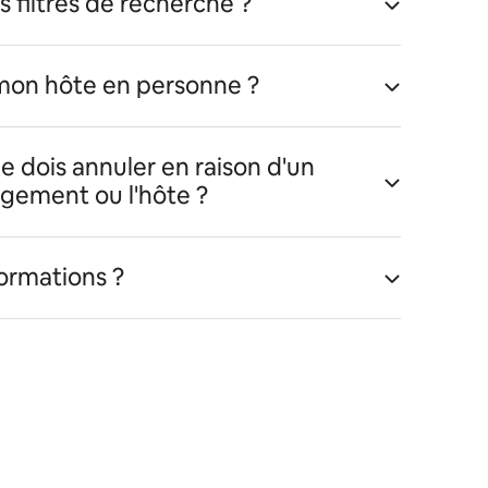
s filtres de recherche ?
 mon hôte en personne ?
 je dois annuler en raison d'un
ogement ou l'hôte ?
formations ?