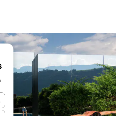
s
à
hes vers le haut et vers le bas pour les parcourir ou en appuyant et en fai