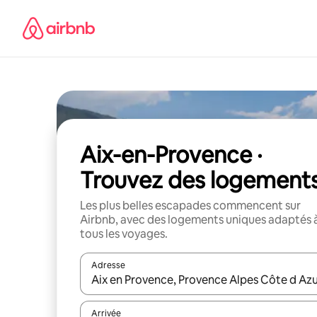
Aller
directement
au
contenu
Aix-en-Provence ·
Trouvez des logement
Les plus belles escapades commencent sur
Airbnb, avec des logements uniques adaptés 
tous les voyages.
Adresse
Lorsque les résultats s'affichent, utilisez les flèc
Arrivée