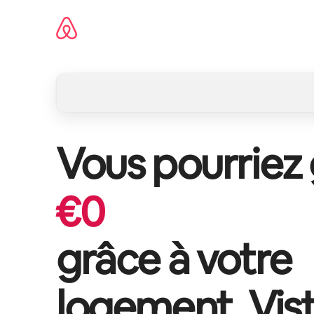
Aller
directement
au
contenu
Vous pourriez
€
0
grâce à votre
logement,
Vis