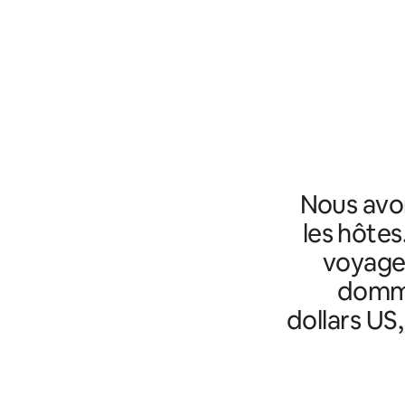
Nous avo
les hôtes
voyageu
domma
dollars US