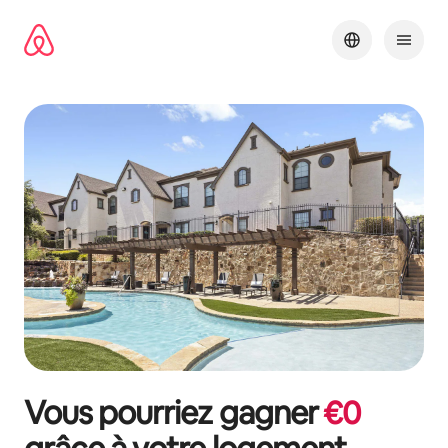
Aller
directement
au
contenu
Vous pourriez gagner
€
0