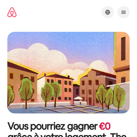
Aller
directement
au
contenu
Vous pourriez gagner
€
0