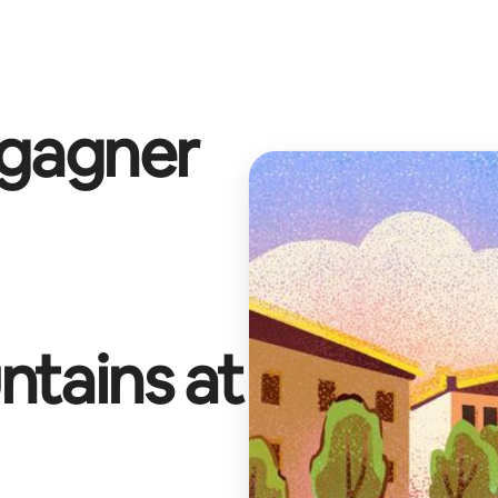
 gagner
ntains at