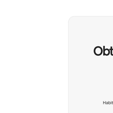
Obt
Habit