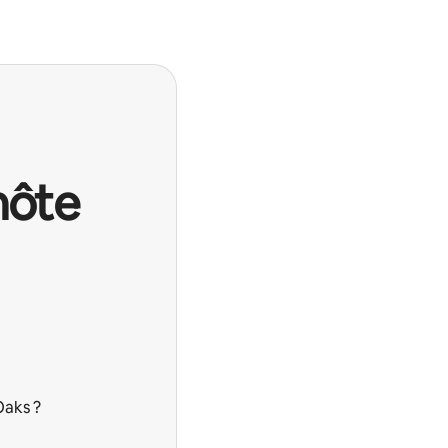
hôte
Oaks ?