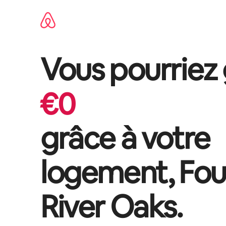
Aller
directement
au
contenu
Vous pourriez
€
0
grâce à votre
logement,
Fou
River Oaks
.