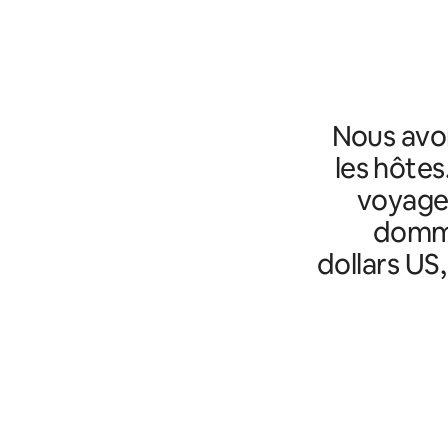
Nous avo
les hôtes
voyageu
domma
dollars US