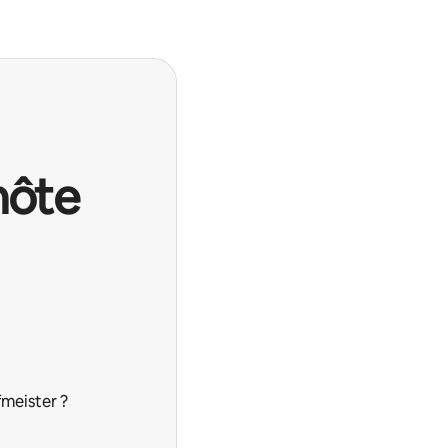
hôte
meister ?