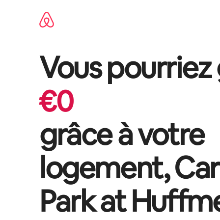
Aller
directement
au
contenu
Vous pourriez
€
0
grâce à votre
logement,
Car
Park at Huffme