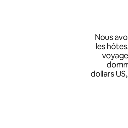
Nous avo
les hôtes
voyageu
domma
dollars US