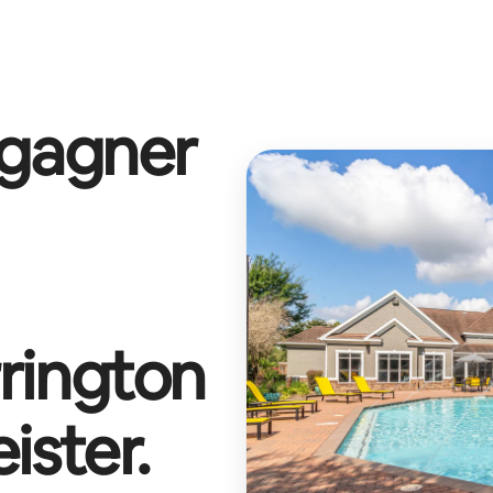
 gagner
rington
ister
.