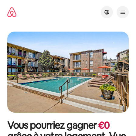
Aller
directement
au
contenu
Vous pourriez gagner
€
0