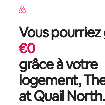
Aller
directement
au
contenu
Vous pourriez
€
0
grâce à votre
logement,
The
at Quail North
.