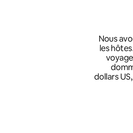
Nous avo
les hôtes
voyageu
domma
dollars US