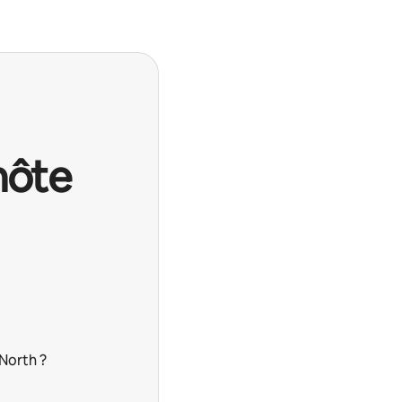
hôte
North ?