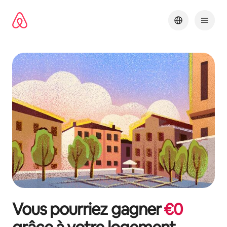
Aller
directement
au
contenu
Vous pourriez gagner
€
0