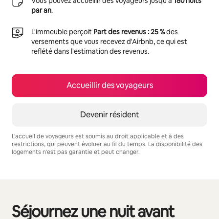
Vous pouvez accueillir des voyageurs jusqu'à
180 nuits
par an
.
L'immeuble perçoit
Part des revenus : 25 %
des
versements que vous recevez d'Airbnb, ce qui est
reflété dans l'estimation des revenus.
Accueillir des voyageurs
Devenir résident
L'accueil de voyageurs est soumis au droit applicable et à des
restrictions, qui peuvent évoluer au fil du temps. La disponibilité des
logements n'est pas garantie et peut changer.
Vos revenus potentiels sont de €330 par mois
Séjournez une nuit avant
0 sur 0 élément visible