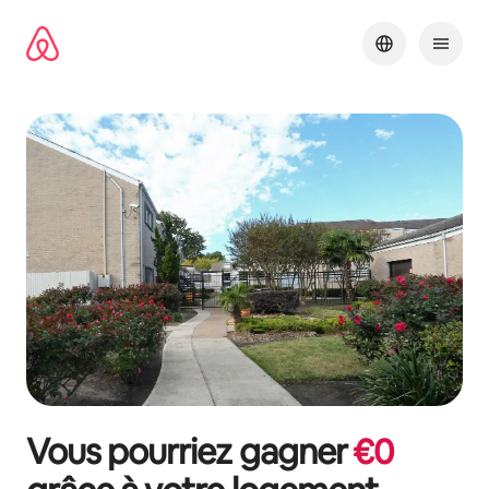
Aller
directement
au
contenu
Vous pourriez gagner
€
0