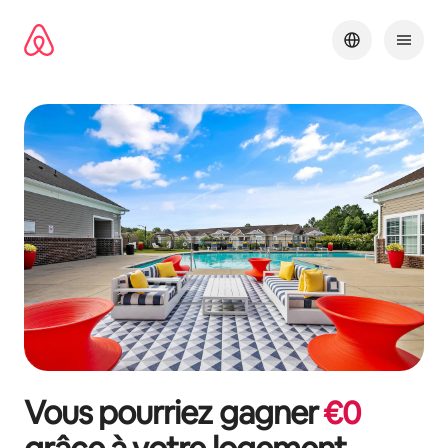
Aller
directement
au
contenu
Vous pourriez gagner
€
0