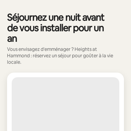
Vos revenus potentiels sont de €457 par mois
Séjournez une nuit avant
0 sur 0 élément visible
de vous installer pour un
an
Vous envisagez d'emménager ? Heights at
Hammond : réservez un séjour pour goûter à la vie
locale.