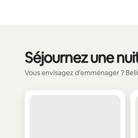
Vos revenus potentiels sont de €601 par mois
Séjournez une nuit
0 sur 0 élément visible
Vous envisagez d'emménager ? Bellro