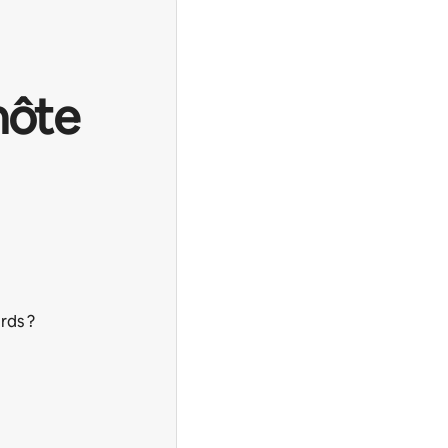
hôte
rds ?