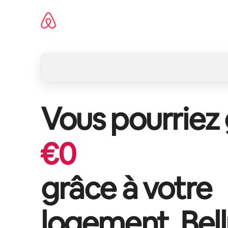
Aller
directement
au
contenu
Vous pourriez
€
0
grâce à votre
logement,
Bel