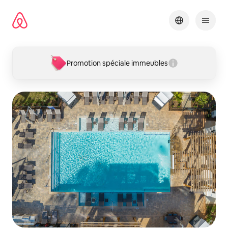
Aller
directement
au
contenu
Promotion spéciale immeubles