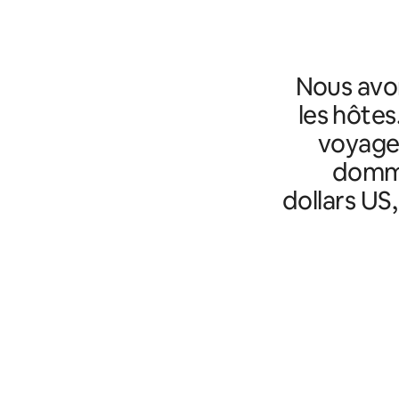
Nous avo
les hôtes
voyageu
domma
dollars US