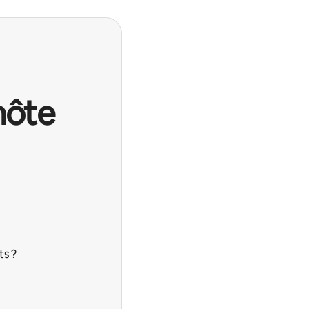
hôte
ts ?