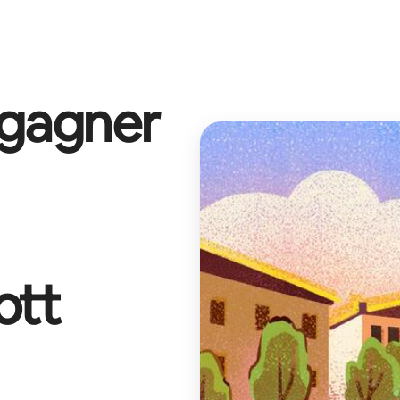
 gagner
ott