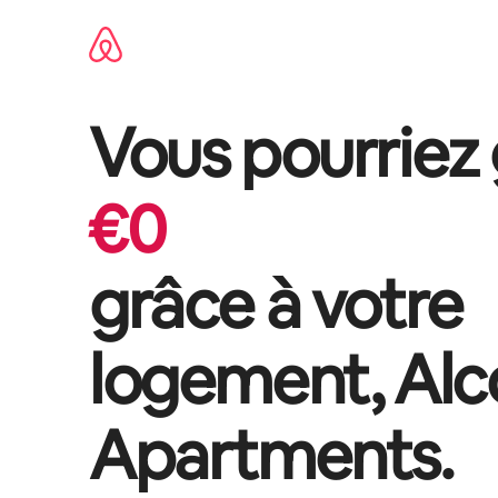
Aller
directement
au
contenu
Vous pourriez
€
0
grâce à votre
logement,
Alc
Apartments
.