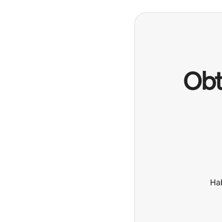
Obt
Hab