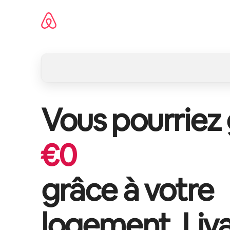
Aller
directement
au
contenu
Vous pourriez
€
0
grâce à votre
logement,
Liv