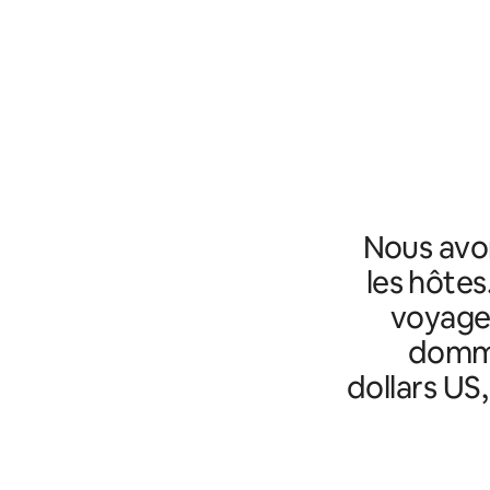
Nous avo
les hôtes
voyageu
domma
dollars US