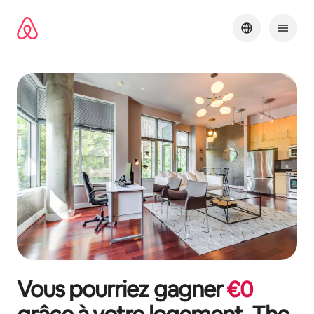
Aller
directement
au
contenu
Vous pourriez gagner
€
0