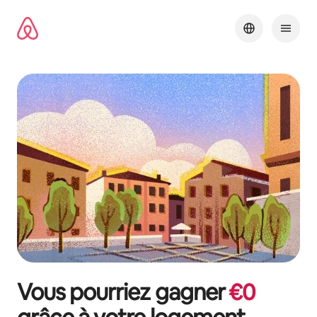
Aller
directement
au
contenu
Vous pourriez gagner
€
0