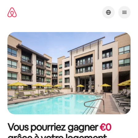
Aller
directement
au
contenu
Vous pourriez gagner
€
0