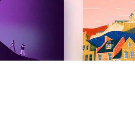
Airbnb
Édition été 2026
Newsroom
Carrières
Investisseurs
Cartes cadeaux