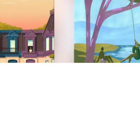
Pied de page du site
Assistance
Centre d'aide
Assistance sécurité
AirCover
Lutte contre la discrimination
Assistance handicap