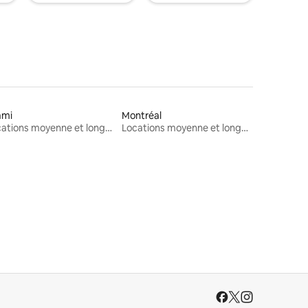
ami
Montréal
Locations moyenne et longue durée
Locations moyenne et longue durée