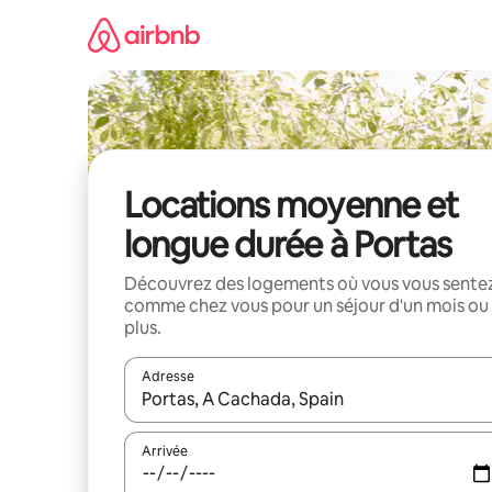
Aller
directement
au
contenu
Locations moyenne et
longue durée à Portas
Découvrez des logements où vous vous sente
comme chez vous pour un séjour d'un mois ou
plus.
Adresse
Lorsque les résultats s'affichent, utilisez les flèc
Arrivée