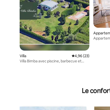
Apparte
Appartem
familial 2
Villa
Évaluation moyenne sur
4,96 (23)
Villa Bimba avec piscine, barbecue et
jardin 6 000 m2
Le confor