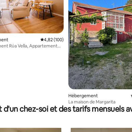
ment
Évaluation moyenne sur la base de 100 commen
4,82 (100)
ent Rúa Vella, Appartement
 la base de 23 commentaires : 4,96 sur 5
Hébergement
La maison de Margarita
t d'un chez-soi et des tarifs mensuels 