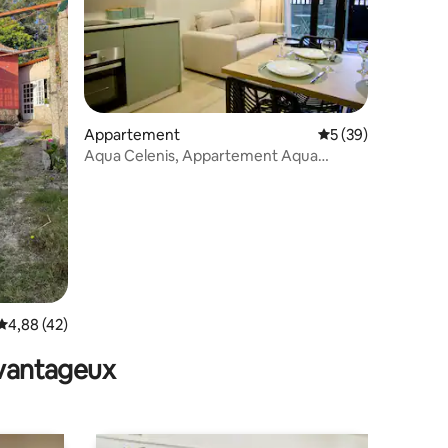
taires : 4,82 sur 5
Appartement
Évaluation moyenne
5 (39)
Aqua Celenis, Appartement Aqua
Celenis 21 izq
Évaluation moyenne sur la base de 42 commentaires : 4,88 sur 5
4,88 (42)
avantageux