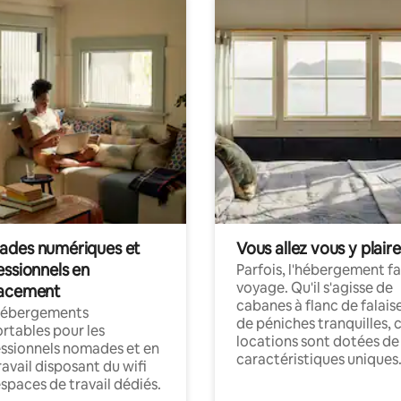
des numériques et
Vous allez vous y plaire
essionnels en
Parfois, l'hébergement fai
voyage. Qu'il s'agisse de
acement
cabanes à flanc de falais
hébergements
de péniches tranquilles, 
rtables pour les
locations sont dotées de
ssionnels nomades et en
caractéristiques uniques
ravail disposant du wifi
espaces de travail dédiés.