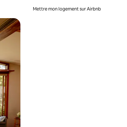
Mettre mon logement sur Airbnb
sant glisser.