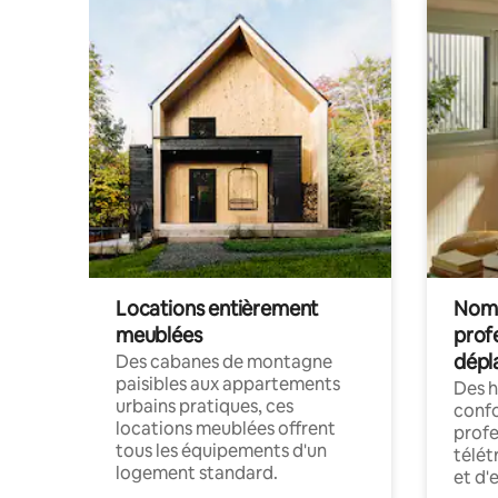
Locations entièrement
Noma
meublées
prof
dépl
Des cabanes de montagne
paisibles aux appartements
Des 
urbains pratiques, ces
confo
locations meublées offrent
profe
tous les équipements d'un
télét
logement standard.
et d'