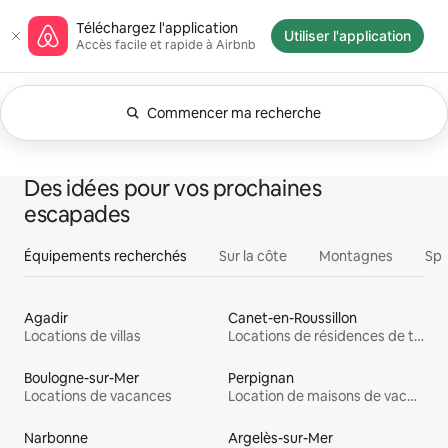
Aller
Page d'accueil Airbnb
Téléchargez l'application
directement
Utiliser l'application
Accès facile et rapide à Airbnb
au
contenu
Commencer ma recherche
Filtres appliqués : Dates flexibles. Modifier la rech
0 sur 0 élément visible
Tout
Expériences
Serv
Logements
Des idées pour vos prochaines
voir
escapades
Équipements recherchés
Sur la côte
Montagnes
Spo
Agadir
Canet-en-Roussillon
Locations de villas
Locations de résidences de tourisme
Boulogne-sur-Mer
Perpignan
Locations de vacances
Location de maisons de vacances
Narbonne
Argelès-sur-Mer