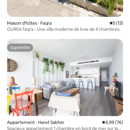
Maison d'hôtes ⋅ Faqra
Évaluation
5 (13)
OUREA faqra - Une villa moderne de luxe de 4 chambres.
Superhôte
Superhôte
Appartement ⋅ Haret Sakher
Évaluation mo
4,99 (76)
Spacieux appartement 1 chambre en bord de mer sur la