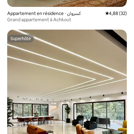
Appartement en résidence ⋅ كسروان
Évaluation mo
4,88 (32)
Grand appartement à Achkout
Superhôte
Superhôte