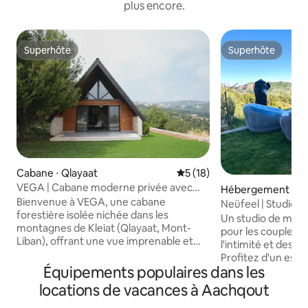
plus encore.
Superhôte
Superhôte
Superhôte
Superhôte
Cabane ⋅ Qlayaat
Évaluation moyenne sur la b
5 (18)
VEGA | Cabane moderne privée avec
Hébergement ⋅ Wa
vue panoramique
Bienvenue à VEGA, une cabane
z
Neüfeel | Studio de
forestière isolée nichée dans les
Un studio de mont
montagnes de Kleiat (Qlayaat, Mont-
pour les couples, 
Liban), offrant une vue imprenable et
l'intimité et des v
une tranquillité totale Conçu avec soin
Profitez d'un espa
pour les matins tranquilles et les soirées
Équipements populaires dans les
d'une retraite ext
confortables, Vega est à seulement
avec piscine, chai
locations de vacances à Aachqout
3 minutes de la rue principale de Kleiat, à
pergola, douche e
25 minutes de la station de ski de