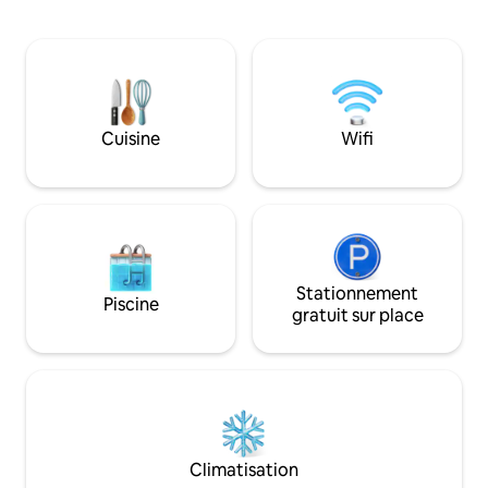
barbecue, parfait
Faraya/Mzaar et à 30 minutes de
détendues et des 
Beyrouth Le chalet de 120 m² avec
Des meubles sur 
2 chambres et 2 salles de bain dispose
d'art sélectionné
d'une cuisine entièrement équipée, de la
atmosphère de bou
climatisation, d'une connexion Wi-Fi par
pistes de ski, des
fibre optique, d'une télévision
et des cafés, offran
Cuisine
Wifi
connectée et d'une buanderie, ce qui le
commodité toute l'
rend idéal pour les séjours plus longs
escapades romanti
comme pour les escapades d'un week-
ends.
end.
Stationnement
Piscine
gratuit sur place
Climatisation