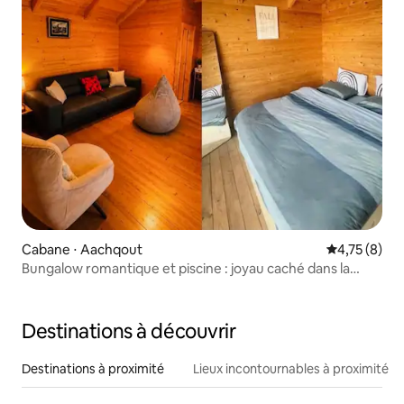
Cabane ⋅ Aachqout
Évaluation m
4,75 (8)
Bungalow romantique et piscine : joyau caché dans la
nature
Destinations à découvrir
Destinations à proximité
Lieux incontournables à proximité