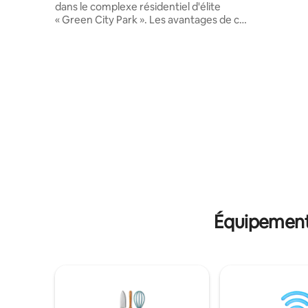
dans le complexe résidentiel d'élite
Karaganda
« Green City Park ». Les avantages de ce
d'Orbita. 
complexe résidentiel : le seul complexe
transport
résidentiel de ce niveau dans le centre
rendre ra
de Karaganda ! - Le territoire du
quelle part
complexe résidentiel borde le parc
supermarc
central ! - Sur le territoire du complexe
restauran
résidentiel, il y a la meilleure salle à
manger de classe affaires de la ville, un
supermarché, des cafés et bien plus
encore. Sécurité 24h/24. - À distance de
marche : Circus, City Mall, Tsum et autres
attractions de Karaganda. - Une caution
est demandée à l'arrivée.
Équipements