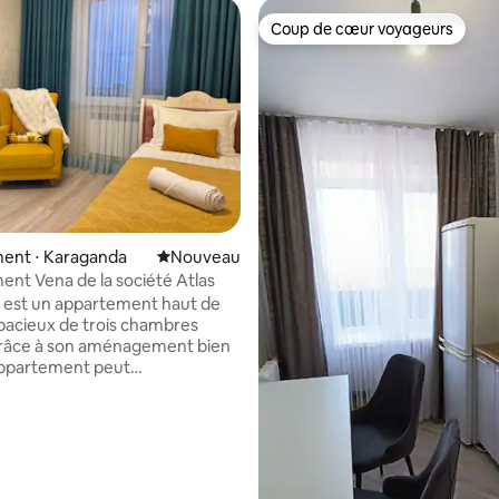
Coup de cœur voyageurs
Coup de cœur voyageurs
ent ⋅ Karaganda
Nouvel hébergement
Nouveau
nt Vena de la société Atlas
» est un appartement haut de
acieux de trois chambres
Grâce à son aménagement bien
appartement peut
lement accueillir jusqu'à
s, ce qui en fait un excellent
e sur la base de 6 commentaires : 5 sur 5
r une famille, un groupe d'amis
lacement professionnel.
ment est situé dans l'un des
les plus pratiques de