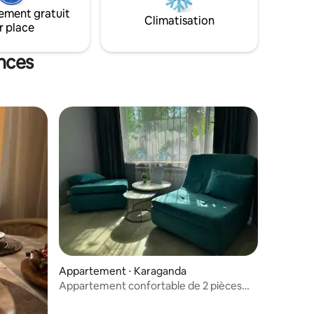
o-ondes -
ement gratuit
sèche-
Climatisation
r place
r
ances
Appartement ⋅ Karaganda
Appartement confortable de 2 pièces
dans le centre