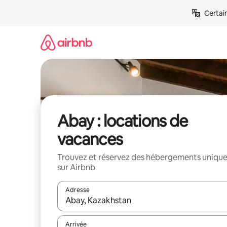
Aller
Certai
directement
au
contenu
Abay : locations de
vacances
Trouvez et réservez des hébergements uniqu
sur Airbnb
Adresse
Lorsque les résultats s'affichent, utilisez les flèc
Arrivée