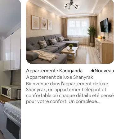
Appartem
Appartem
trois piè
Appartem
entièrem
agréable.
voyages d
Je suis p
propreté
voyageur
soigneus
avant cha
Appartement ⋅ Karaganda
Nouvel hébergement
Nouveau
confort, l
Appartement de luxe Shanyrak
linge de l
comme da
Bienvenue dans l'appartement de luxe
serviette
Shanyrak, un appartement élégant et
immédiat
confortable où chaque détail a été pensé
votre vo
pour votre confort. Un complexe
résidentiel moderne avec une résidence
sécurisée, un parking gratuit et une cour
calme. Vous y trouverez la propreté, du
linge de maison frais de qualité
supérieure, des serviettes douces, des
produits cosmétiques, une cuisine