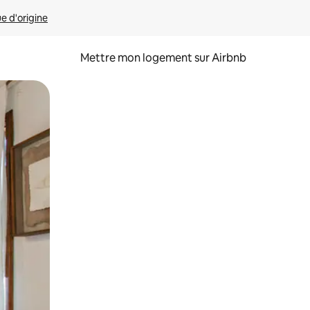
ue d'origine
Mettre mon logement sur Airbnb
sant glisser.