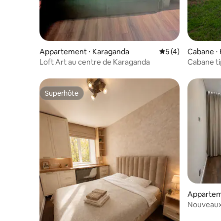
Appartement ⋅ Karaganda
Évaluation moyenn
5 (4)
Cabane ⋅
Loft Art au centre de Karaganda
Cabane ti
Superhôte
Superhôte
Appartem
Nouveaux
rénovati