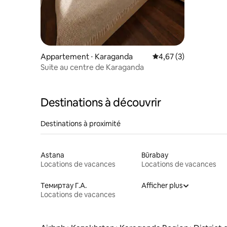
Appartement ⋅ Karaganda
Évaluation moyenne s
4,67 (3)
Suite au centre de Karaganda
Destinations à découvrir
Destinations à proximité
Astana
Būrabay
Locations de vacances
Locations de vacances
Темиртау Г.А.
Afficher plus
Locations de vacances