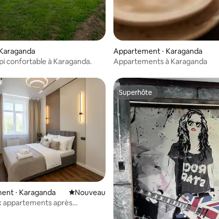
e sur la base de 4 commentaires : 5 sur 5
 Karaganda
Appartement ⋅ Karaganda
pi confortable à Karaganda.
Appartements à Karaganda
Superhôte
Superhôte
ent ⋅ Karaganda
Nouvel hébergement
Nouveau
 appartements après
on