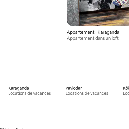
ur la base de 3 commentaires : 4,67 sur 5
Appartement ⋅ Karaganda
Appartement dans un loft
Karaganda
Pavlodar
Kö
Locations de vacances
Locations de vacances
Loc