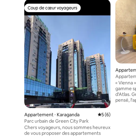
Coup de cœur voyageurs
Coup de cœur voyageurs
Appartem
Apparteme
« Vienna 
gamme sp
d'Atlas. 
pensé, l'
confortab
5 personne
Appartement ⋅ Karaganda
Évaluation moyenn
5 (6)
choix pou
Parc urbain de Green City Park
ou un dép
Chers voyageurs, nous sommes heureux
L'apparte
de vous proposer des appartements
quartiers 