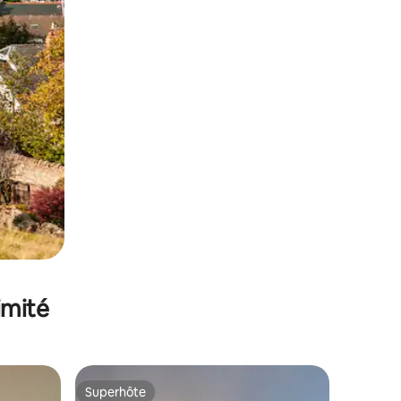
imité
Superhôte
Superhôte