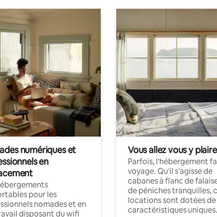
des numériques et
Vous allez vous y plaire
essionnels en
Parfois, l'hébergement fai
voyage. Qu'il s'agisse de
acement
cabanes à flanc de falais
hébergements
de péniches tranquilles, 
rtables pour les
locations sont dotées de
ssionnels nomades et en
caractéristiques uniques
ravail disposant du wifi