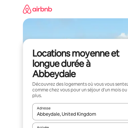
Aller
directement
au
contenu
Locations moyenne et
longue durée à
Abbeydale
Découvrez des logements où vous vous sente
comme chez vous pour un séjour d'un mois ou
plus.
Adresse
Lorsque les résultats s'affichent, utilisez les flèc
Arrivée