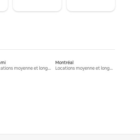
ami
Montréal
Locations moyenne et longue durée
Locations moyenne et longue durée