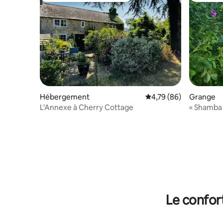
Hébergement
Évaluation moyenne sur
4,79 (86)
Grange
L'Annexe à Cherry Cottage
« Shamba 
Grange c
Le confor