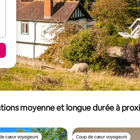
tions moyenne et longue durée à prox
de cœur voyageurs
Coup de cœur voyageurs
 cœur voyageurs les plus appréciés
Coup de cœur voyageurs