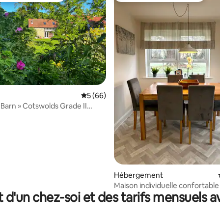
 la base de 86 commentaires : 4,79 sur 5
Évaluation moyenne sur la base de 66 com
5 (66)
Barn » Cotswolds Grade II
onvertie
Hébergement
Maison individuelle confortable
t d'un chez-soi et des tarifs mensuels 
3 chambres