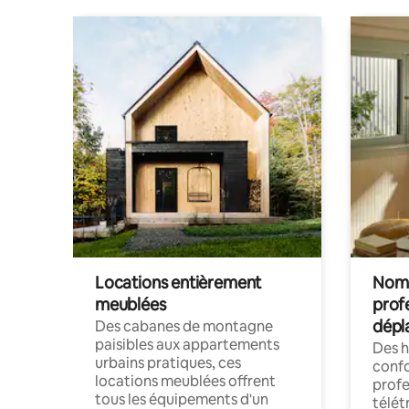
Locations entièrement
Noma
meublées
prof
dépl
Des cabanes de montagne
paisibles aux appartements
Des 
urbains pratiques, ces
confo
locations meublées offrent
profe
tous les équipements d'un
télét