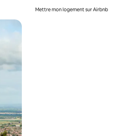
Mettre mon logement sur Airbnb
sant glisser.