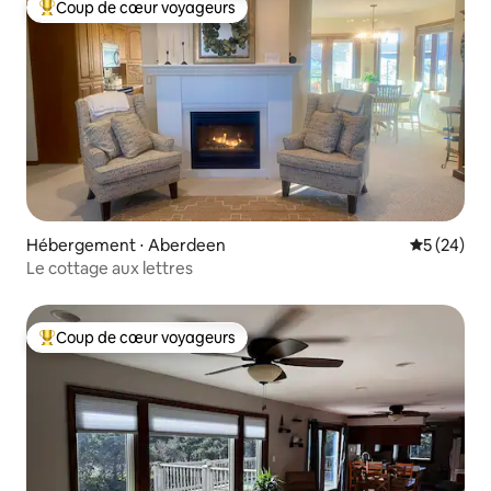
Coup de cœur voyageurs
Coups de cœur voyageurs les plus appréciés
Hébergement ⋅ Aberdeen
Évaluation
5 (24)
Le cottage aux lettres
Coup de cœur voyageurs
Coups de cœur voyageurs les plus appréciés