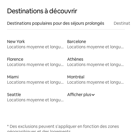
Destinations à découvrir
Destinations populaires pour des séjours prolongés
Destinati
New York
Barcelone
Locations moyenne et longue durée
Locations moyenne et longue durée
Florence
Athènes
Locations moyenne et longue durée
Locations moyenne et longue durée
Miami
Montréal
Locations moyenne et longue durée
Locations moyenne et longue durée
Seattle
Afficher plus
Locations moyenne et longue durée
* Des exclusions peuvent s'appliquer en fonction des zones
géographiques et des logements.