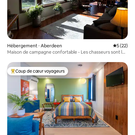
Hébergement ⋅ Aberdeen
Évaluation
5 (22)
Maison de campagne confortable - Les chasseurs sont les
bienvenus
Coup de cœur voyageurs
Coups de cœur voyageurs les plus appréciés