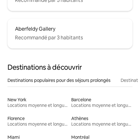
Recommandé par 5 habitants
Aberfeldy Gallery
Recommandé par 3 habitants
Destinations à découvrir
Destinations populaires pour des séjours prolongés
Destinati
New York
Barcelone
Locations moyenne et longue durée
Locations moyenne et longue durée
Florence
Athènes
Locations moyenne et longue durée
Locations moyenne et longue durée
Miami
Montréal