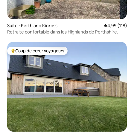
Suite ⋅ Perth and Kinross
Évaluation moy
4,99 (118)
Retraite confortable dans les Highlands de Perthshire.
Coup de cœur voyageurs
Coups de cœur voyageurs les plus appréciés