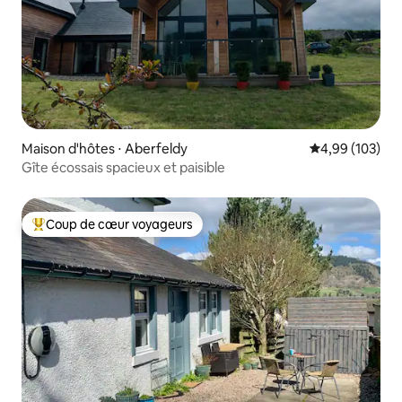
Maison d'hôtes ⋅ Aberfeldy
Évaluation moy
4,99 (103)
Gîte écossais spacieux et paisible
Coup de cœur voyageurs
Coups de cœur voyageurs les plus appréciés