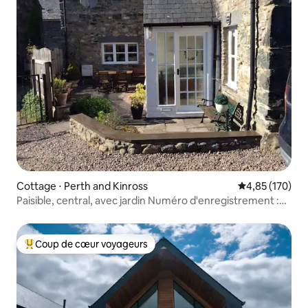
Cottage ⋅ Perth and Kinross
Évaluation moy
4,85 (170)
Paisible, central, avec jardin Numéro d'enregistrement :
PK11593F
Coup de cœur voyageurs
Coups de cœur voyageurs les plus appréciés