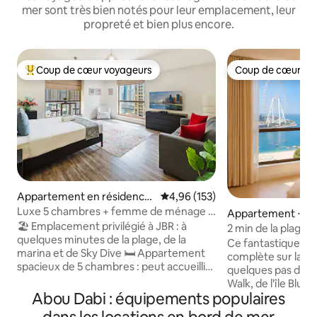
mer sont très bien notés pour leur emplacement, leur
propreté et bien plus encore.
Coup de cœur voyageurs
Coup de cœur vo
Coups de cœur voyageurs les plus appréciés
Coup de cœur vo
Appartement en résidence
Évaluation moyenne sur la base 
4,96 (153)
⋅ Dubaï
Luxe 5 chambres + femme de ménage •
Appartement ⋅ Du
À quelques pas de la plage de JBR, de la
🏖️ Emplacement privilégié à JBR : à
2 min de la plage,
marina et du tramway
quelques minutes de la plage, de la
sur la mer Fit4
Ce fantastique st
marina et de Sky Dive 🛏️ Appartement
complète sur la me
spacieux de 5 chambres : peut accueillir
quelques pas de la
jusqu'à 16 personnes 🛠️ Appartement de
Walk, de l'île Blue
luxe récemment rénové 🍳 Cuisine
Abou Dabi : équipements populaires
grande grande rou
entièrement équipée 🌃 Les meilleurs
monde. Depuis la 