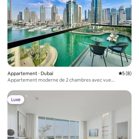
Appartement ⋅ Dubaï
Évaluatio
5 (8)
Appartement moderne de 2 chambres avec vue
imprenable sur la marina
Luxe
Luxe