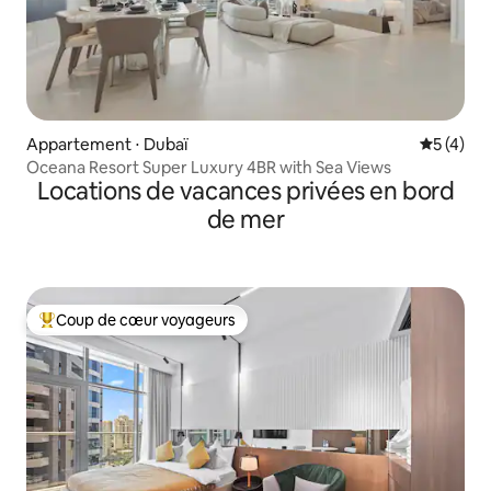
Appartement ⋅ Dubaï
Évaluatio
5 (4)
Oceana Resort Super Luxury 4BR with Sea Views
Locations de vacances privées en bord
de mer
Coup de cœur voyageurs
Coups de cœur voyageurs les plus appréciés