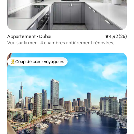
Appartement ⋅ Dubaï
Évaluation mo
4,92 (26)
Vue sur la mer - 4 chambres entièrement rénovées,
Jumeirah Beach
Coup de cœur voyageurs
Coups de cœur voyageurs les plus appréciés