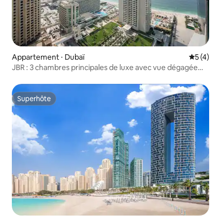
Appartement ⋅ Dubaï
Évaluatio
5 (4)
JBR : 3 chambres principales de luxe avec vue dégagée
sur la mer
Superhôte
Superhôte