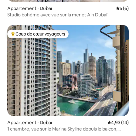
Appartement ⋅ Dubaï
Évaluatio
5 (6)
Studio bohème avec vue sur la mer et Ain Dubaï
Coup de cœur voyageurs
Coups de cœur voyageurs les plus appréciés
Appartement ⋅ Dubaï
Évaluation mo
4,93 (14)
1 chambre, vue sur le Marina Skyline depuis le balcon,
piscine et JBR