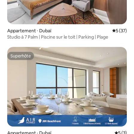
Appartement ⋅ Dubaï
Évaluation
5 (37)
Studio à 7 Palm | Piscine sur le toit | Parking | Plage
Superhôte
Superhôte
Appartement ⋅ Dubaï
Évaluatio
5 (3)