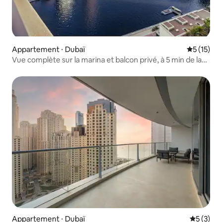
Appartement ⋅ Dubaï
Évaluation
5 (15)
Vue complète sur la marina et balcon privé, à 5 min de la
plage
Appartement ⋅ Dubaï
Évaluatio
5 (3)