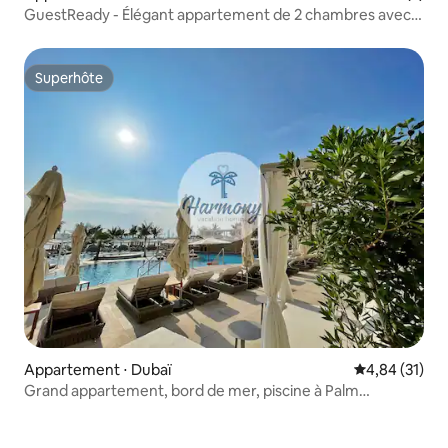
GuestReady - Élégant appartement de 2 chambres avec
vue sur le port de plaisance et la mer
Superhôte
Superhôte
Appartement ⋅ Dubaï
Évaluation mo
4,84 (31)
Grand appartement, bord de mer, piscine à Palm
Jumeirah