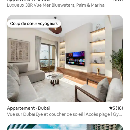
Luxueux 3BR Vue Mer Bluewaters, Palm & Marina
Coup de cœur voyageurs
Coup de cœur voyageurs
Appartement ⋅ Dubaï
Évaluation
5 (16)
Vue sur Dubaï Eye et coucher de soleil | Accès plage | Gym
et piscine