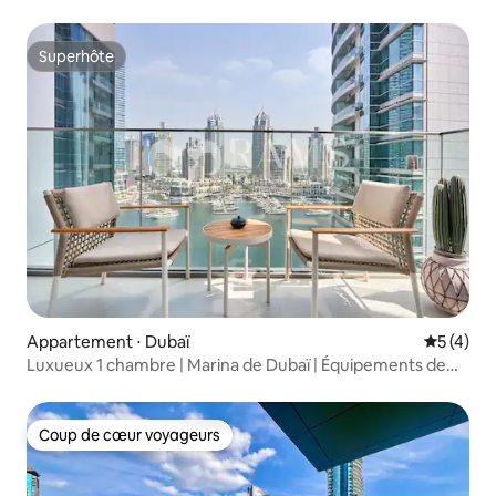
du centre commercial
Superhôte
Superhôte
Appartement ⋅ Dubaï
Évaluatio
5 (4)
Luxueux 1 chambre | Marina de Dubaï | Équipements de
classe mondiale
Coup de cœur voyageurs
Coup de cœur voyageurs