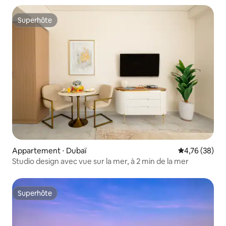
Superhôte
Superhôte
Appartement ⋅ Dubaï
Évaluation mo
4,76 (38)
Studio design avec vue sur la mer, à 2 min de la mer
Superhôte
Superhôte