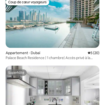
Coup de cœur voyageurs
Coup de cœur voyageurs
Appartement ⋅ Dubaï
Évaluation
5 (20)
Palace Beach Residence | 1 chambre| Accès privé à la
plage
Superhôte
Superhôte