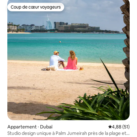
Coup de cœur voyageurs
Coup de cœur voyageurs
Appartement ⋅ Dubaï
Évaluation mo
4,88 (51)
Studio design unique à Palm Jumeirah près de la plage et