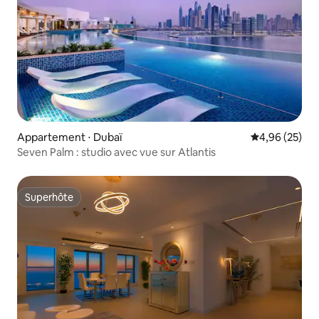
Appartement ⋅ Dubaï
Évaluation mo
4,96 (25)
Seven Palm : studio avec vue sur Atlantis
Superhôte
Superhôte