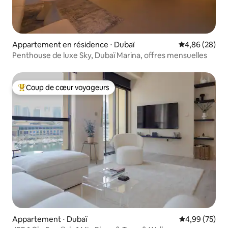
Appartement en résidence ⋅ Dubaï
Évaluation mo
4,86 (28)
Penthouse de luxe Sky, Dubaï Marina, offres mensuelles
Coup de cœur voyageurs
Coups de cœur voyageurs les plus appréciés
Appartement ⋅ Dubaï
Évaluation mo
4,99 (75)