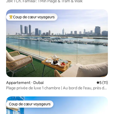
JBR 1 Ch. Familial : 1 Min Plage & Tram & Walk
Coup de cœur voyageurs
Coups de cœur voyageurs les plus appréciés
Appartement ⋅ Dubaï
Évaluatio
5 (11)
Plage privée de luxe 1 chambre | Au bord de l'eau, près de
la marina
Coup de cœur voyageurs
Coup de cœur voyageurs