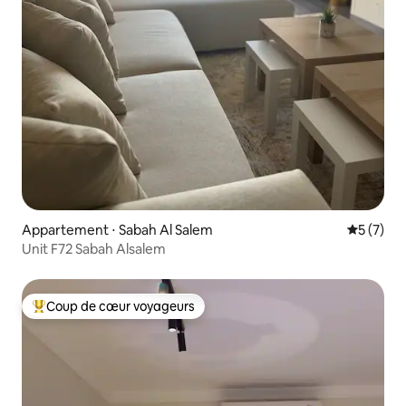
Appartement ⋅ Sabah Al Salem
Évaluatio
5 (7)
Unit F72 Sabah Alsalem
Coup de cœur voyageurs
Coups de cœur voyageurs les plus appréciés