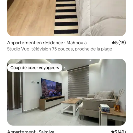
Appartement en résidence ⋅ Mahboula
Évaluation
5 (18)
Studio Vue, télévision 75 pouces, proche de la plage
Coup de cœur voyageurs
Coup de cœur voyageurs
Appartement ⋅ Salmiya
Évaluation
5 (49)