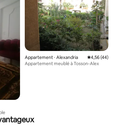
Appartement ⋅ Alexandria
Évaluation moyenne su
4,56 (44)
Appartement meublé à Tosson-Alex
ble
avantageux