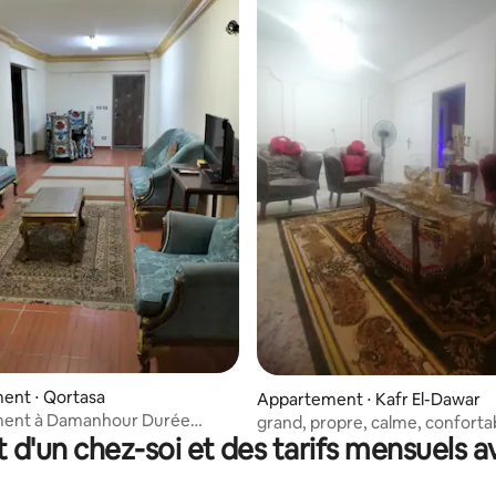
ent ⋅ Qortasa
Appartement ⋅ Kafr El-Dawar
ent à Damanhour Durée
grand, propre, calme, conforta
t d'un chez-soi et des tarifs mensuels 
de location d'un mois