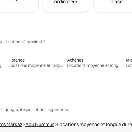
ordinateur
place
Destinations à proximité
Florence
Athènes
Mi
Locations moyenne et longue durée
Locations moyenne et longue durée
Locations moyenne et longue durée
nes géographiques et des logements.
ms Markaz
Abu Hummus
Locations moyenne et longue dur