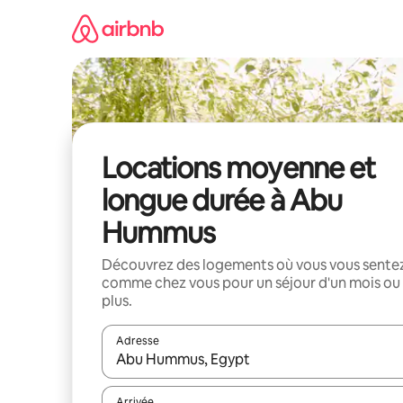
Aller
directement
au
contenu
Locations moyenne et
longue durée à Abu
Hummus
Découvrez des logements où vous vous sente
comme chez vous pour un séjour d'un mois ou
plus.
Adresse
Lorsque les résultats s'affichent, utilisez les flèc
Arrivée