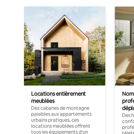
Locations entièrement
Noma
meublées
prof
dépl
Des cabanes de montagne
paisibles aux appartements
Des 
urbains pratiques, ces
confo
locations meublées offrent
profe
tous les équipements d'un
télét