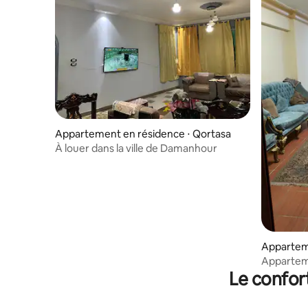
Appartement en résidence ⋅ Qortasa
À louer dans la ville de Damanhour
Appartem
Appartem
Le confor
minimale 