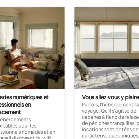
des numériques et
Vous allez vous y plaire
essionnels en
Parfois, l'hébergement fai
voyage. Qu'il s'agisse de
acement
cabanes à flanc de falais
hébergements
de péniches tranquilles, 
rtables pour les
locations sont dotées de
ssionnels nomades et en
caractéristiques uniques
ravail disposant du wifi