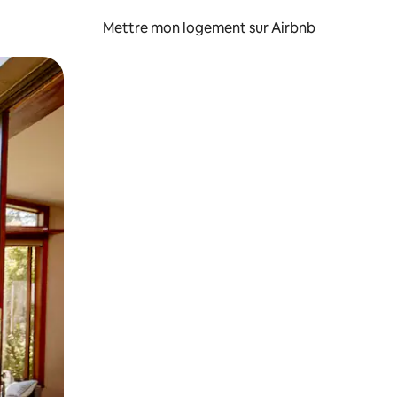
Mettre mon logement sur Airbnb
sant glisser.