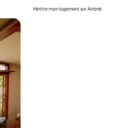
Mettre mon logement sur Airbnb
sant glisser.