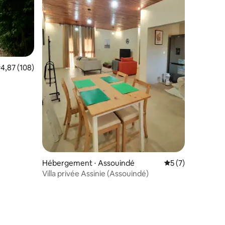
valuation moyenne sur la base de 108 commentaires : 4,87 sur 5
4,87 (108)
mmentaires : 5 sur 5
Hébergement ⋅ Assouindé
Évaluation moyenn
5 (7)
Villa privée Assinie (Assouindé)