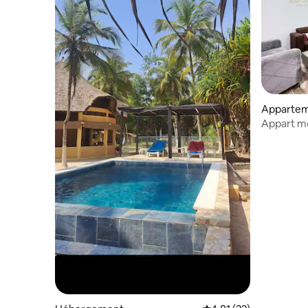
Apparteme
Appart m
détente