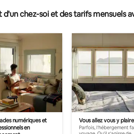
r la base de 32 commentaires : 4,81 sur 5
t d'un chez-soi et des tarifs mensuels 
des numériques et
Vous allez vous y plaire
essionnels en
Parfois, l'hébergement fai
voyage. Qu'il s'agisse de