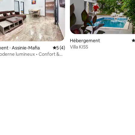
Hébergement
É
Villa KISS
nt ⋅ Assinie-Mafia
Évaluation moyenne sur la base de 4 co
5 (4)
oderne lumineux • Confort &