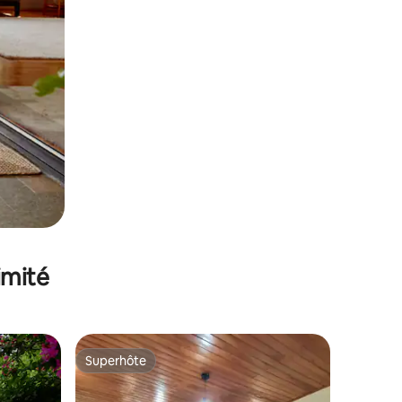
imité
Superhôte
Superhôte