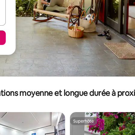
tions moyenne et longue durée à prox
Superhôte
Superhôte