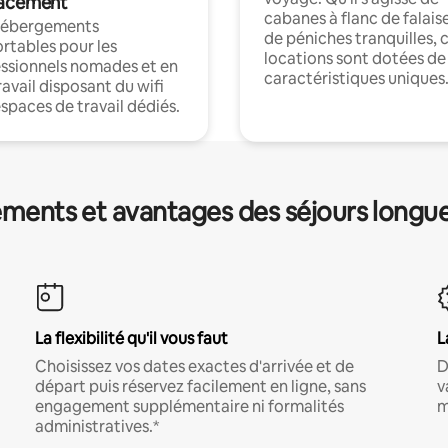
acement
cabanes à flanc de falais
hébergements
de péniches tranquilles, 
rtables pour les
locations sont dotées de
ssionnels nomades et en
caractéristiques uniques
ravail disposant du wifi
espaces de travail dédiés.
ments et avantages des séjours longu
La flexibilité qu'il vous faut
L
Choisissez vos dates exactes d'arrivée et de
D
départ puis réservez facilement en ligne, sans
v
engagement supplémentaire ni formalités
m
administratives.*