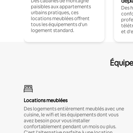
dépl
Des cabanes de montagne
paisibles aux appartements
Des 
urbains pratiques, ces
confo
locations meublées offrent
profe
tous les équipements d'un
télét
logement standard.
et d'
Équipe
Locations meublées
Des logements entièrement meublés avec une
cuisine, le wifi et les équipements dont vous
avez besoin pour vous installer
confortablement pendant un mois ou plus.
C'est l'alternative parfaite à une location