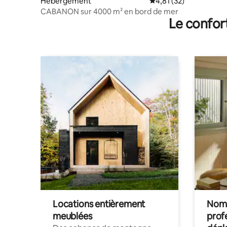
Hébergement
Évaluation moyenne su
4,81 (32)
CABANON sur 4000 m² en bord de mer
Le confor
Locations entièrement
Noma
meublées
prof