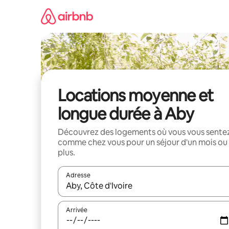
Aller
directement
au
contenu
Locations moyenne et
longue durée à Aby
Découvrez des logements où vous vous sente
comme chez vous pour un séjour d'un mois ou
plus.
Adresse
Lorsque les résultats s'affichent, utilisez les flèc
Arrivée