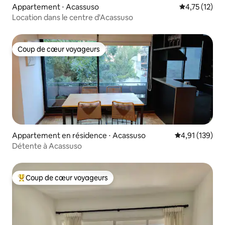
Appartement ⋅ Acassuso
Évaluation mo
4,75 (12)
Location dans le centre d'Acassuso
Coup de cœur voyageurs
Coup de cœur voyageurs
Appartement en résidence ⋅ Acassuso
Évaluation moy
4,91 (139)
Détente à Acassuso
Coup de cœur voyageurs
Coups de cœur voyageurs les plus appréciés