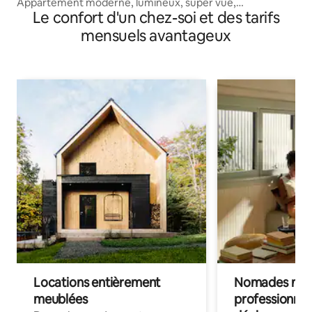
Appartement moderne, lumineux, super vue,
Le confort d'un chez-soi et des tarifs
emplacement. 2 personnes
mensuels avantageux
Locations entièrement
Nomades num
meublées
professionnel