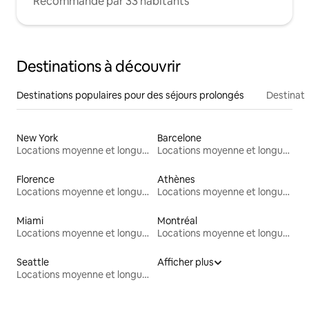
Recommandé par 33 habitants
Destinations à découvrir
Destinations populaires pour des séjours prolongés
Destinati
New York
Barcelone
Locations moyenne et longue durée
Locations moyenne et longue durée
Florence
Athènes
Locations moyenne et longue durée
Locations moyenne et longue durée
Miami
Montréal
Locations moyenne et longue durée
Locations moyenne et longue durée
Seattle
Afficher plus
Locations moyenne et longue durée