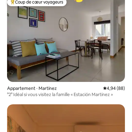
Coup de cœur voyageurs
Coups de cœur voyageurs les plus appréciés
Appartement ⋅ Martínez
Évaluation mo
4,94 (88)
°2° Idéal si vous visitez la famille « Estación Martínez »