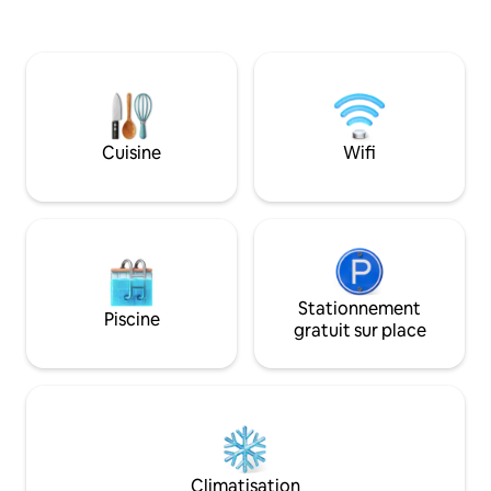
d'ustensiles de base, ainsi que d'un
la vie. Nous vous a
canapé-lit avec table d'appoint, d'un
bras grands ouverts ! JP// ニ
placard et d'une salle de bain privée avec
プライベートアパ
miroir. Son emplacement vous permet
カンでの滞在を楽
d'être à proximité des commerces, des
トです。 アカユ
restaurants et des transports, de
わずか4ブロックで
manière pratique et agréable -
宿泊施設には、あ
Cuisine
Wifi
INDISPENSABLE : SI VOUS SOUHAITEZ
ために必要なすべ
ORGANISER DES FÊTES OU DES
す。 ここではいつでも
RÉUNIONS, VEUILLEZ VOUS ABSTENIR
Bienvenid@ a los 
DE RÉSERVER.
departamentos pr
¡estamos a tus órd
Stationnement
Piscine
gratuit sur place
Climatisation