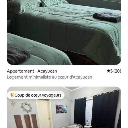
Appartement ⋅ Acayucan
Évaluation
5 (20)
Logement minimaliste au cœur d'Acayucan
Coup de cœur voyageurs
Coups de cœur voyageurs les plus appréciés