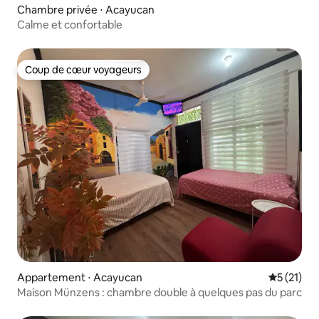
Chambre privée ⋅ Acayucan
Calme et confortable
Coup de cœur voyageurs
Coup de cœur voyageurs
Appartement ⋅ Acayucan
Évaluation
5 (21)
Maison Münzens : chambre double à quelques pas du parc