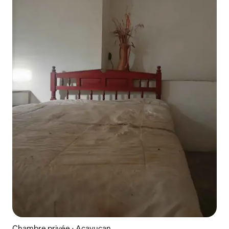
Chambre privée ⋅ Acayucan