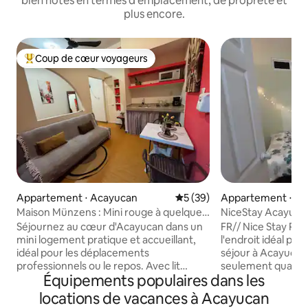
bien notés en termes d'emplacement, de propreté et
plus encore.
Coup de cœur voyageurs
Coups de cœur voyageurs les plus appréciés
Appartement ⋅ Acayucan
Évaluation moyenne sur la b
5 (39)
Appartement ⋅ A
Maison Münzens : Mini rouge à quelques
NiceStay Acayuca
pas du palais/parc
Séjournez au cœur d'Acayucan dans un
FR// Nice Stay Pr
mini logement pratique et accueillant,
l'endroit idéal pou
idéal pour les déplacements
séjour à Acayuca
professionnels ou le repos. Avec lit
seulement quatre
Équipements populaires dans les
double, TV, climatisation, ventilateur et
centre-ville d'Aca
espace équipé d'un mini-réfrigérateur,
logement dispose 
locations de vacances à Acayucan
d'une cafetière, d'une table et
dont vous avez bes