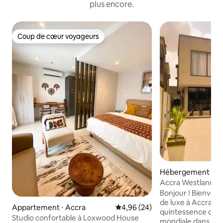
plus encore.
Coup de cœur voyageurs
Coup de cœur voyageurs
Hébergement ⋅ We
Accra Westland 
Bonjour ! Bienven
de luxe à Accra -
Appartement ⋅ Accra
Évaluation moyenne sur la base
4,96 (24)
quintessence de la
Studio confortable à Loxwood House
mondiale dans cet