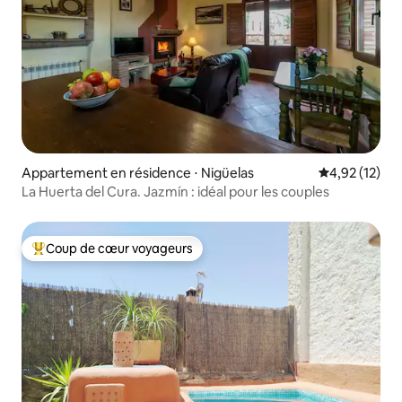
Appartement en résidence ⋅ Nigüelas
Évaluation mo
4,92 (12)
La Huerta del Cura. Jazmín : idéal pour les couples
Coup de cœur voyageurs
Coups de cœur voyageurs les plus appréciés