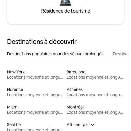
Résidence de tourisme
Destinations à découvrir
Destinations populaires pour des séjours prolongés
Destinati
New York
Barcelone
Locations moyenne et longue durée
Locations moyenne et longue durée
Florence
Athènes
Locations moyenne et longue durée
Locations moyenne et longue durée
Miami
Montréal
Locations moyenne et longue durée
Locations moyenne et longue durée
Seattle
Afficher plus
Locations moyenne et longue durée