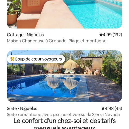
Cottage ⋅ Nigüelas
Évaluation moy
4,99 (192)
Maison Chanceuse à Grenade. Plage et montagne.
Coup de cœur voyageurs
Coups de cœur voyageurs les plus appréciés
Suite ⋅ Nigüelas
Évaluation mo
4,98 (45)
Suite romantique avec piscine et vue sur la Sierra Nevada
Le confort d'un chez-soi et des tarifs
mensuels avantageux