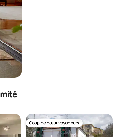
imité
Coup de cœur voyageurs
lus appréciés
Coup de cœur voyageurs