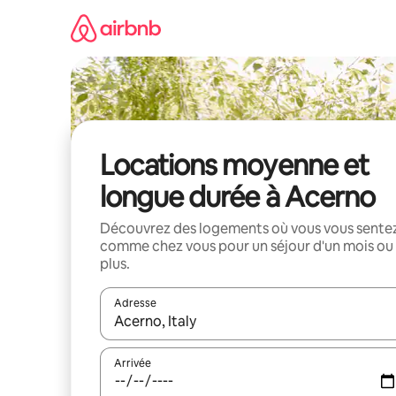
Aller
directement
au
contenu
Locations moyenne et
longue durée à Acerno
Découvrez des logements où vous vous sente
comme chez vous pour un séjour d'un mois ou
plus.
Adresse
Lorsque les résultats s'affichent, utilisez les flèc
Arrivée