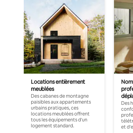
Locations entièrement
Noma
meublées
prof
dépl
Des cabanes de montagne
paisibles aux appartements
Des 
urbains pratiques, ces
confo
locations meublées offrent
profe
tous les équipements d'un
télét
logement standard.
et d'