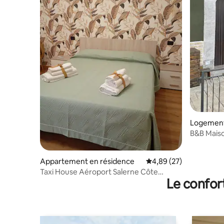
Logement
B&B Maiso
Oliveto Ci
Appartement en résidence
Évaluation moyenne sur
4,89 (27)
Taxi House Aéroport Salerne Côte
Le confor
amalfitaine