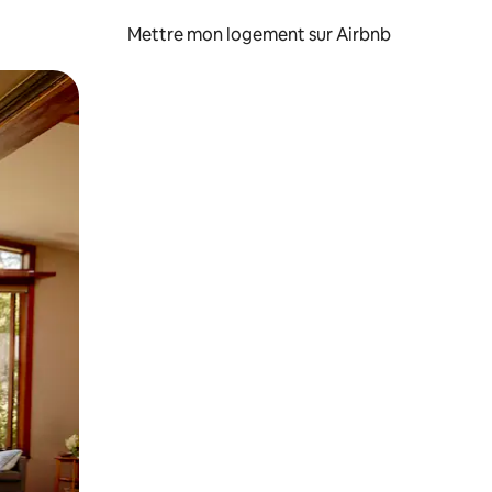
Mettre mon logement sur Airbnb
sant glisser.