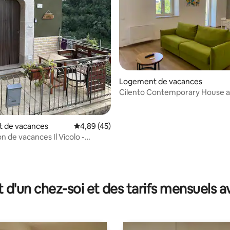
Logement de vacances
Cilento Contemporary House 
Jacuzzi® Bali
 de vacances
Évaluation moyenne sur la base de 45 comme
4,89 (45)
n de vacances Il Vicolo -
tra
 la base de 27 commentaires : 4,89 sur 5
t d'un chez-soi et des tarifs mensuels 