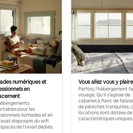
des numériques et
Vous allez vous y plaire
essionnels en
Parfois, l'hébergement fai
voyage. Qu'il s'agisse de
acement
cabanes à flanc de falais
hébergements
de péniches tranquilles, 
rtables pour les
locations sont dotées de
ssionnels nomades et en
caractéristiques uniques
ravail disposant du wifi
espaces de travail dédiés.