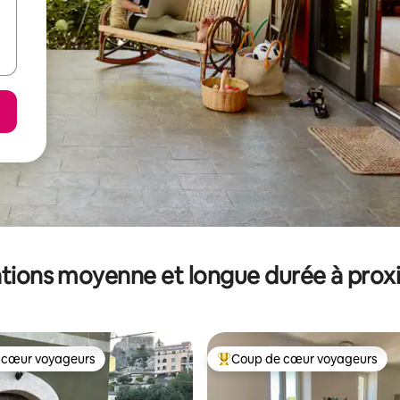
tions moyenne et longue durée à prox
 cœur voyageurs
Coup de cœur voyageurs
 cœur voyageurs
Coups de cœur voyageurs les p