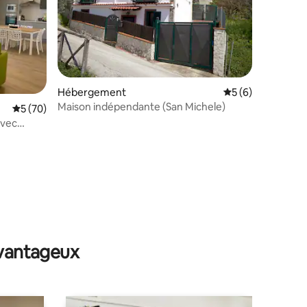
Hébergement
Évaluation moyenn
5 (6)
Maison indépendante (San Michele)
Évaluation moyenne sur la base de 70 commentaires : 5 sur 5
5 (70)
avec
ntaires : 4,89 sur 5
avantageux