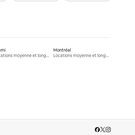
ami
Montréal
Locations moyenne et longue durée
Locations moyenne et longue durée