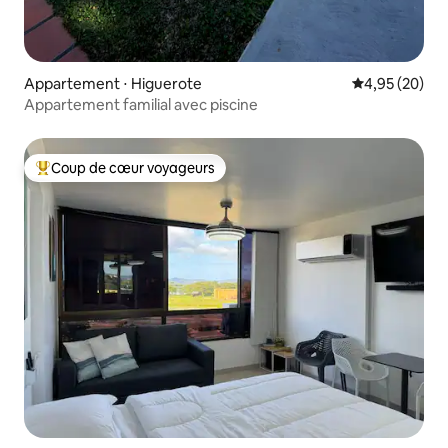
Appartement ⋅ Higuerote
Évaluation mo
4,95 (20)
Appartement familial avec piscine
Coup de cœur voyageurs
Coups de cœur voyageurs les plus appréciés