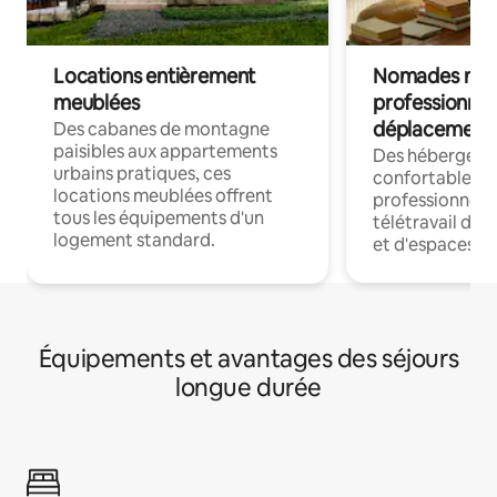
Locations entièrement
Nomades num
meublées
professionnel
déplacement
Des cabanes de montagne
paisibles aux appartements
Des hébergem
urbains pratiques, ces
confortables p
locations meublées offrent
professionnels
tous les équipements d'un
télétravail dis
logement standard.
et d'espaces de
Équipements et avantages des séjours
longue durée