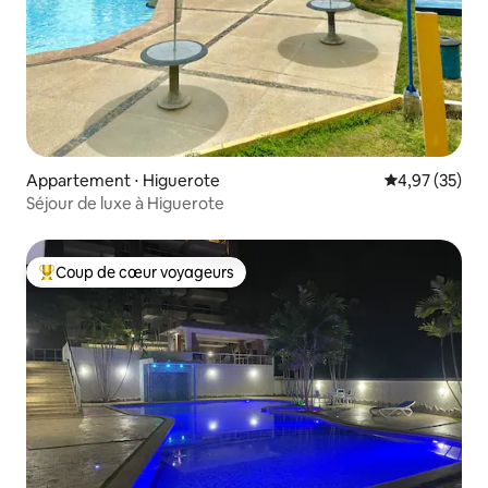
Appartement ⋅ Higuerote
Évaluation mo
4,97 (35)
Séjour de luxe à Higuerote
Coup de cœur voyageurs
Coups de cœur voyageurs les plus appréciés