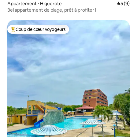
Appartement ⋅ Higuerote
Évaluatio
5 (9)
Bel appartement de plage, prêt à profiter !
Coup de cœur voyageurs
Coups de cœur voyageurs les plus appréciés