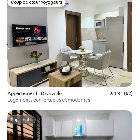
Coup de cœur voyageurs
Coup de cœur voyageurs
Appartement ⋅ Dzorwulu
Évaluation mo
4,94 (62)
Logements confortables et modernes
Superhôte
Superhôte