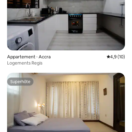
Appartement ⋅ Accra
Évaluation m
4,9 (10)
Logements Regis
Superhôte
Superhôte