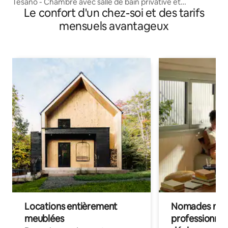
Tesano - Chambre avec salle de bain privative et
Le confort d'un chez-soi et des tarifs
climatisation Chambre 1
mensuels avantageux
Locations entièrement
Nomades num
meublées
professionnel