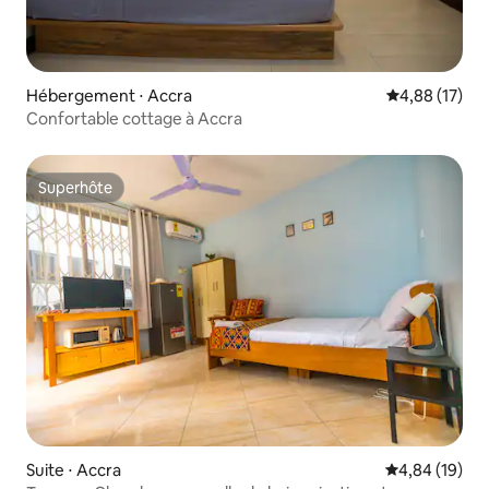
Hébergement ⋅ Accra
Évaluation mo
4,88 (17)
Confortable cottage à Accra
Superhôte
Superhôte
Suite ⋅ Accra
Évaluation mo
4,84 (19)