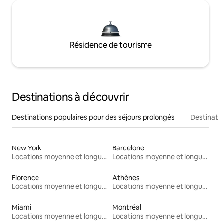
Résidence de tourisme
Destinations à découvrir
Destinations populaires pour des séjours prolongés
Destinati
New York
Barcelone
Locations moyenne et longue durée
Locations moyenne et longue durée
Florence
Athènes
Locations moyenne et longue durée
Locations moyenne et longue durée
Miami
Montréal
Locations moyenne et longue durée
Locations moyenne et longue durée