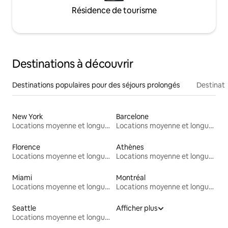
Résidence de tourisme
Destinations à découvrir
Destinations populaires pour des séjours prolongés
Destinati
New York
Barcelone
Locations moyenne et longue durée
Locations moyenne et longue durée
Florence
Athènes
Locations moyenne et longue durée
Locations moyenne et longue durée
Miami
Montréal
Locations moyenne et longue durée
Locations moyenne et longue durée
Seattle
Afficher plus
Locations moyenne et longue durée