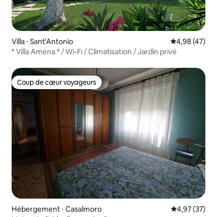
Villa ⋅ Sant'Antonio
Évaluation mo
4,98 (47)
* Villa Amena * / Wi-Fi / Climatisation / Jardin privé
Coup de cœur voyageurs
Coup de cœur voyageurs
Hébergement ⋅ Casalmoro
Évaluation mo
4,97 (37)