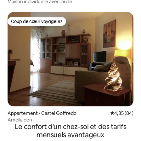
Maison individuelle avec jardin.
Coup de cœur voyageurs
Coup de cœur voyageurs
Appartement ⋅ Castel Goffredo
Évaluation mo
4,85 (84)
Amelia den
Le confort d'un chez-soi et des tarifs
mensuels avantageux