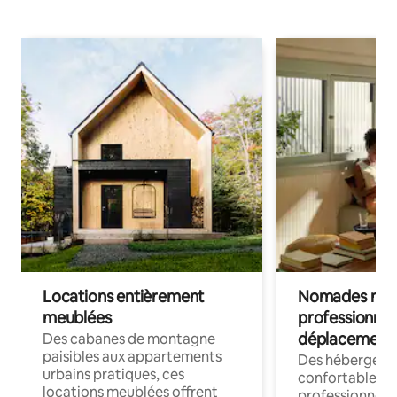
Locations entièrement
Nomades num
meublées
professionnel
déplacement
Des cabanes de montagne
paisibles aux appartements
Des hébergem
urbains pratiques, ces
confortables p
locations meublées offrent
professionnels