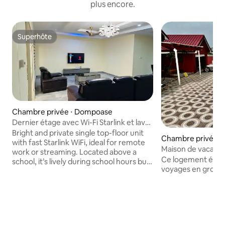
plus encore.
Superhôte
Superhôte
Chambre privée ⋅ Dompoase
Dernier étage avec Wi-Fi Starlink et lave-
linge
Bright and private single top-floor unit
Chambre privée ⋅
with fast Starlink WiFi, ideal for remote
Maison de vacanc
work or streaming. Located above a
Dompoasi / Adans
Ce logement élégan
school, it’s lively during school hours but
voyages en group
quiet in the evenings and weekends.
Enjoy a full shared kitchen, cozy living
space, and plenty of natural light.
Centrally located, perfect for business
or leisure stays. Your peaceful urban
retreat awaits. ✅ Starlink ✅ Hotwater ✅