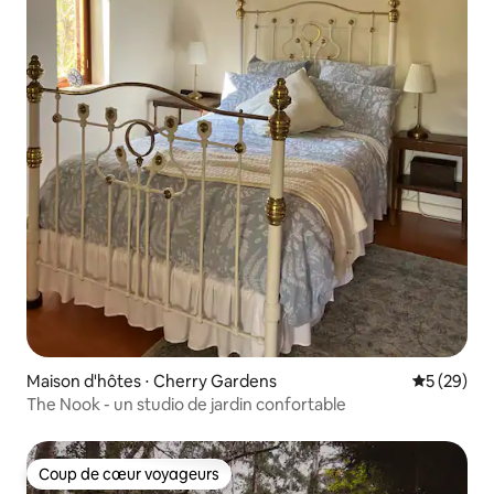
Maison d'hôtes ⋅ Cherry Gardens
Évaluation
5 (29)
The Nook - un studio de jardin confortable
Coup de cœur voyageurs
Coup de cœur voyageurs