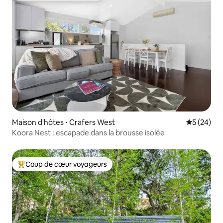
Maison d'hôtes ⋅ Crafers West
Évaluation
5 (24)
Koora Nest : escapade dans la brousse isolée
Coup de cœur voyageurs
Coups de cœur voyageurs les plus appréciés