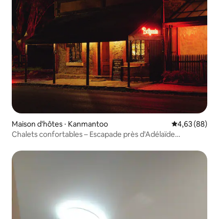
Maison d'hôtes ⋅ Kanmantoo
Évaluation mo
4,63 (88)
Chalets confortables – Escapade près d'Adélaïde
acceptant les animaux