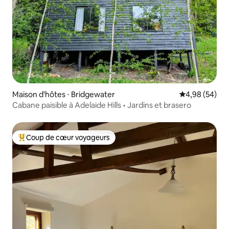
Maison d'hôtes ⋅ Bridgewater
Évaluation mo
4,98 (54)
Cabane paisible à Adelaide Hills • Jardins et brasero
Coup de cœur voyageurs
Coups de cœur voyageurs les plus appréciés