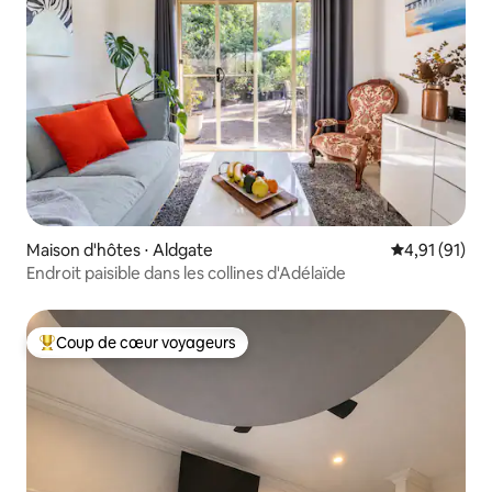
Maison d'hôtes ⋅ Aldgate
Évaluation mo
4,91 (91)
Endroit paisible dans les collines d'Adélaïde
Coup de cœur voyageurs
Coups de cœur voyageurs les plus appréciés