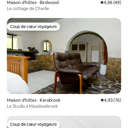
Maison d'hôtes ⋅ Birdwood
Évaluation mo
4,96 (49)
Le cottage de Charlie
Coup de cœur voyageurs
Coup de cœur voyageurs
Maison d'hôtes ⋅ Kersbrook
Évaluation mo
4,93 (76)
Le Studio à Meadowbrook
Coup de cœur voyageurs
Coup de cœur voyageurs