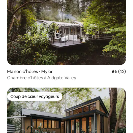
Maison d'hôtes ⋅ Mylor
Évaluation
5 (42)
Chambre d'hôtes à Aldgate Valley
Coup de cœur voyageurs
Coup de cœur voyageurs