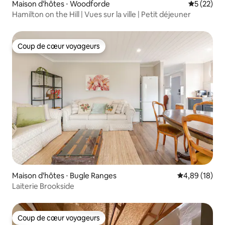
Maison d'hôtes ⋅ Woodforde
Évaluation
5 (22)
Hamilton on the Hill | Vues sur la ville | Petit déjeuner
Coup de cœur voyageurs
Coup de cœur voyageurs
Maison d'hôtes ⋅ Bugle Ranges
Évaluation mo
4,89 (18)
Laiterie Brookside
Coup de cœur voyageurs
Coup de cœur voyageurs