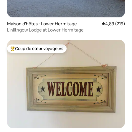
Maison d'hôtes ⋅ Lower Hermitage
Évaluation moy
4,89 (219)
Linlithgow Lodge at Lower Hermitage
Coup de cœur voyageurs
Coups de cœur voyageurs les plus appréciés