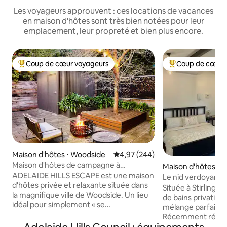
Les voyageurs approuvent : ces locations de vacances
en maison d'hôtes sont très bien notées pour leur
emplacement, leur propreté et bien plus encore.
Coup de cœur voyageurs
Coup de cœur 
Coups de cœur voyageurs les plus appréciés
Coups de cœur vo
Maison d'hôtes ⋅ Woodside
Évaluation moyenne sur la base 
4,97 (244)
Maison d'hôtes de campagne à
Maison d'hôtes ⋅ St
Adelaide Hills – Confortable et propre
ADELAIDE HILLS ESCAPE est une maison
Le nid verdoyant
d'hôtes privée et relaxante située dans
Située à Stirling, n
la magnifique ville de Woodside. Un lieu
de bains privative
idéal pour simplement « se
mélange parfait de
déconnecter ». Proche de Hahndorf, au
Récemment rénov
centre des vignobles (à 2 minutes de
dispose d'équipe