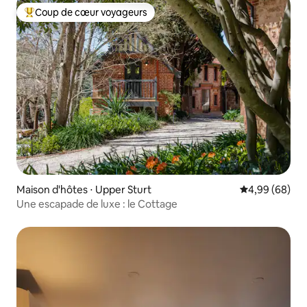
Coup de cœur voyageurs
Coups de cœur voyageurs les plus appréciés
Maison d'hôtes ⋅ Upper Sturt
Évaluation mo
4,99 (68)
Une escapade de luxe : le Cottage