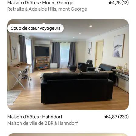
Maison d'hôtes ⋅ Mount George
Évaluation mo
4,75 (12)
Retraite à Adelaide Hills, mont George
Coup de cœur voyageurs
Coup de cœur voyageurs
Maison d'hôtes ⋅ Hahndorf
Évaluation moy
4,87 (230)
Maison de ville de 2 BR à Hahndorf