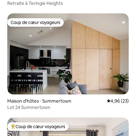
Retraite à Teringie Heights
Coup de cœur voyageurs
Coup de cœur voyageurs
Maison d'hôtes ⋅ Summertown
Évaluation mo
4,96 (23)
Lot 24 Summertown
Coup de cœur voyageurs
Coups de cœur voyageurs les plus appréciés