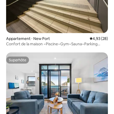
Appartement ⋅ New Port
Évaluation mo
4,93 (28)
Confort de la maison ~Piscine~Gym~Sauna~Parking
sécurisé
Superhôte
Superhôte