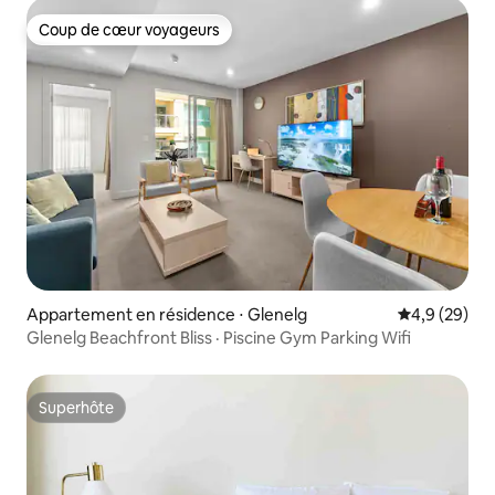
Coup de cœur voyageurs
Coup de cœur voyageurs
Appartement en résidence ⋅ Glenelg
Évaluation m
4,9 (29)
Glenelg Beachfront Bliss · Piscine Gym Parking Wifi
Superhôte
Superhôte