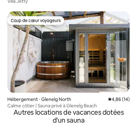
Villa Jetty
Coup de cœur voyageurs
Coup de cœur voyageurs
Hébergement ⋅ Glenelg North
Évaluation mo
4,86 (14)
Calme côtier | Sauna privé à Glenelg Beach
Autres locations de vacances dotées
d'un sauna