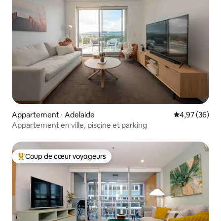
Appartement ⋅ Adelaide
Évaluation mo
4,97 (36)
Appartement en ville, piscine et parking
Coup de cœur voyageurs
Coups de cœur voyageurs les plus appréciés