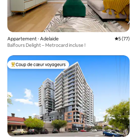
Appartement ⋅ Adelaide
Évaluation
5 (77)
Balfours Delight – Metrocard incluse !
Coup de cœur voyageurs
Coups de cœur voyageurs les plus appréciés