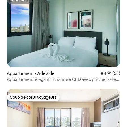
Superhôte
Appartement ⋅ Adelaide
Évaluation mo
4,91 (58)
Appartement élégant 1 chambre CBD avec piscine, salle
de sport, sauna, hammam
Coup de cœur voyageurs
Coup de cœur voyageurs