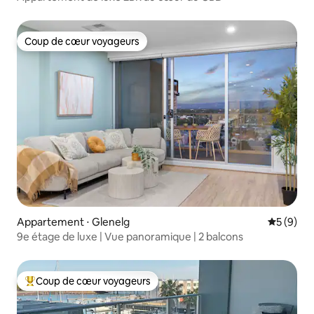
Coup de cœur voyageurs
Coup de cœur voyageurs
Appartement ⋅ Glenelg
Évaluatio
5 (9)
9e étage de luxe | Vue panoramique | 2 balcons
Coup de cœur voyageurs
Coups de cœur voyageurs les plus appréciés