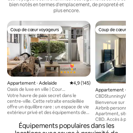
bien notés en termes d'emplacement, de propreté et
plus encore.
Coup de cœur voyageurs
Coup de cœur vo
Coup de cœur voyageurs
Coup de cœur vo
Appartement ⋅ Adelaide
Évaluation moyenne sur la base
4,9 (145)
Oasis de luxe en ville | Cour
Appartement ⋅ Ad
privée | Quartier d'affaires calme
Votre havre de paix secret dans le
CBDStunningView-
centre-ville. Cette retraite ensoleillée
+ Gym + Piscine +
Bienvenue sur Sp
offre un équilibre rare : un espace de vie
Airbnb personnalisé West Fran
extérieur privé et des équipements de
Apartment, situé 
qualité supérieure dans le bâtiment. 🌿
CBD. Accès à pied au marché central
COUR PRIVÉE : Jardin à l'abri des regards
Équipements populaires dans les
ainsi qu'à Chinato
pour déguster un café ou un verre de
Rundle Mall. ⚝Principales