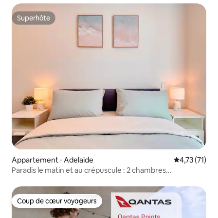
Superhôte
Superhôte
Appartement ⋅ Adelaide
Évaluation mo
4,73 (71)
Paradis le matin et au crépuscule : 2 chambres
confortables à Adélaïde
Coup de cœur voyageurs
Coup de cœur voyageurs