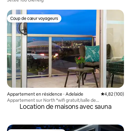
Coup de cœur voyageurs
Coup de cœur voyageurs
Appartement en résidence ⋅ Adelaide
Évaluation moy
4,82 (100)
Appartement sur North *wifi gratuit/salle de
Location de maisons avec sauna
sport/piscine/sauna*