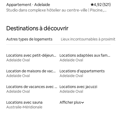
Appartement ⋅ Adelaide
Évaluation moy
4,92 (521)
Studio dans complexe hôtelier au centre-ville | Piscine,
salle de sport, sauna et accès à pied
Destinations à découvrir
Autres types de logements
Lieux incontournables à proximit
Locations avec petit-déjeuner
Locations adaptées aux familles
Adelaide Oval
Adelaide Oval
Location de maisons de vacances
Locations d'appartements
Adelaide Oval
Adelaide Oval
Locations de vacances avec piscine
Locations avec jacuzzi
Adelaide Oval
Adelaide Oval
Locations avec sauna
Afficher plus
Australie-Méridionale