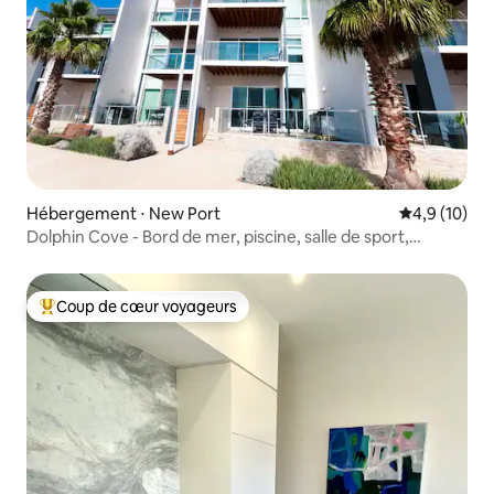
Hébergement ⋅ New Port
Évaluation m
4,9 (10)
Dolphin Cove - Bord de mer, piscine, salle de sport,
parking gratuit
Coup de cœur voyageurs
Coups de cœur voyageurs les plus appréciés