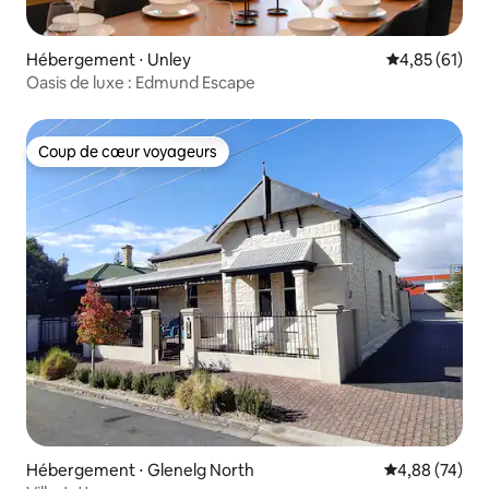
Hébergement ⋅ Unley
Évaluation mo
4,85 (61)
Oasis de luxe : Edmund Escape
Coup de cœur voyageurs
Coup de cœur voyageurs
Hébergement ⋅ Glenelg North
Évaluation mo
4,88 (74)