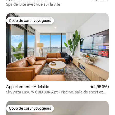
Spa de luxe avec vue sur la ville
Coup de cœur voyageurs
Coup de cœur voyageurs
Appartement ⋅ Adelaide
Évaluation mo
4,95 (56)
SkyVista Luxury CBD 3BR Apt - Piscine, salle de sport et
parking
Coup de cœur voyageurs
Coup de cœur voyageurs