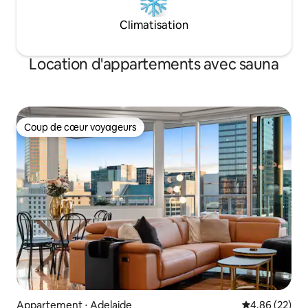
Climatisation
Location d'appartements avec sauna
Coup de cœur voyageurs
Coup de cœur voyageurs
Appartement ⋅ Adelaide
Évaluation mo
4,86 (22)