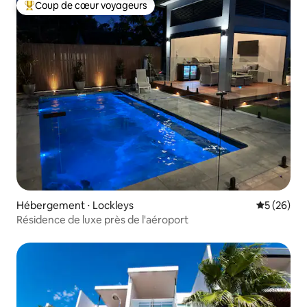
Coup de cœur voyageurs
Coups de cœur voyageurs les plus appréciés
Hébergement ⋅ Lockleys
Évaluation
5 (26)
Résidence de luxe près de l'aéroport