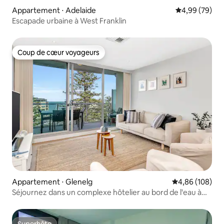
Appartement ⋅ Adelaide
Évaluation mo
4,99 (79)
Escapade urbaine à West Franklin
Coup de cœur voyageurs
Coup de cœur voyageurs
Appartement ⋅ Glenelg
Évaluation moy
4,86 (108)
Séjournez dans un complexe hôtelier au bord de l'eau à
Glenelg Beach
Superhôte