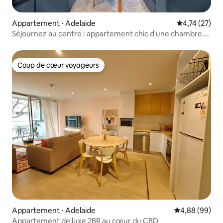
Appartement ⋅ Adelaide
Évaluation mo
4,74 (27)
Séjournez au centre : appartement chic d'une chambre à
Adélaïde
Coup de cœur voyageurs
Coup de cœur voyageurs
Appartement ⋅ Adelaide
Évaluation mo
4,88 (99)
Appartement de luxe 2BR au cœur du CBD