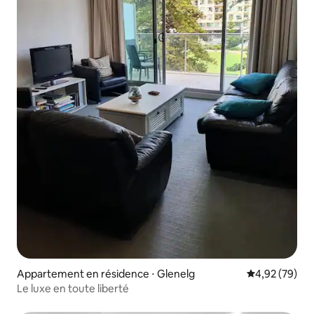
Appartement en résidence ⋅ Glenelg
Évaluation mo
4,92 (79)
Le luxe en toute liberté