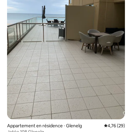
Appartement en résidence ⋅ Glenelg
Évaluation mo
4,76 (29)
Jetée 108 Glenelg