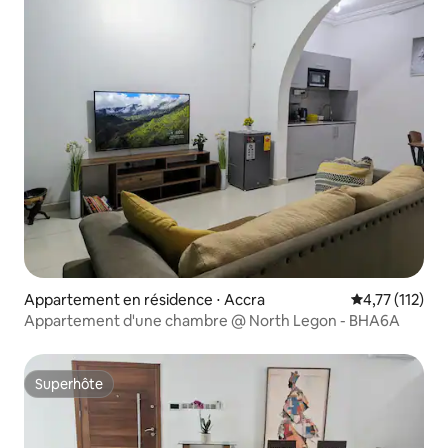
Appartement en résidence ⋅ Accra
Évaluation mo
4,77 (112)
Appartement d'une chambre @ North Legon - BHA6A
Superhôte
Superhôte