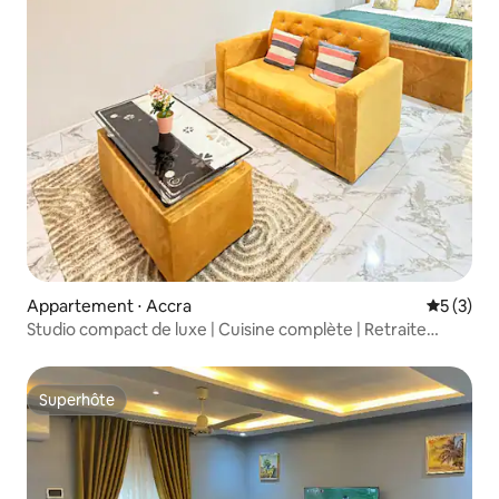
Appartement ⋅ Accra
Évaluatio
5 (3)
Studio compact de luxe | Cuisine complète | Retraite
confortable |
Superhôte
Superhôte