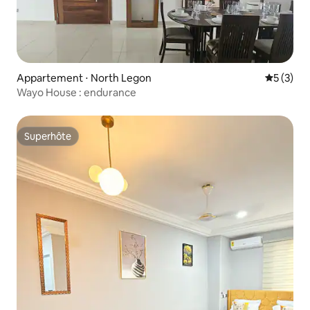
Appartement ⋅ North Legon
Évaluatio
5 (3)
Wayo House : endurance
Superhôte
Superhôte