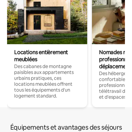
Locations entièrement
Nomades num
meublées
professionnel
déplacement
Des cabanes de montagne
paisibles aux appartements
Des hébergem
urbains pratiques, ces
confortables p
locations meublées offrent
professionnels
tous les équipements d'un
télétravail dis
logement standard.
et d'espaces de
Équipements et avantages des séjours