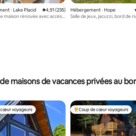
nt ⋅ Lake Placid
Évaluation moyenne sur la base de 235 comme
4,91 (235)
Hébergement ⋅ Hope
e maison rénovée avec accès
Salle de jeux, jacuzzi, bord de ri
la base de 102 commentaires : 4,96 sur 5
or !
impeccablement propre !
de maisons de vacances privées au bor
 cœur voyageurs
Coup de cœur voyageurs
 cœur voyageurs
Coups de cœur voyageurs les p