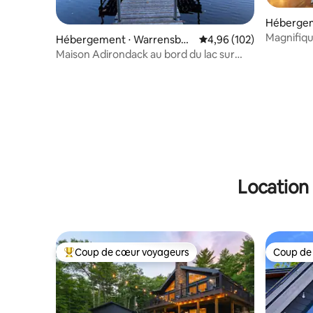
Hébergeme
Magnifiqu
Hébergement ⋅ Warrensbur
Évaluation moyenne sur 
4,96 (102)
au lac Mirr
g
Maison Adirondack au bord du lac sur
40 acres
Location 
Coup de cœur voyageurs
Coup de
Coups de cœur voyageurs les plus appréciés
Coup de