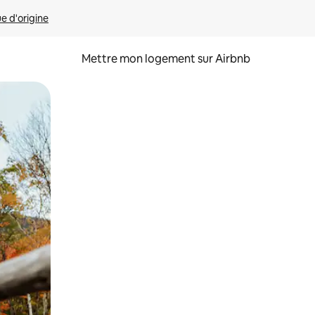
ue d'origine
Mettre mon logement sur Airbnb
sant glisser.