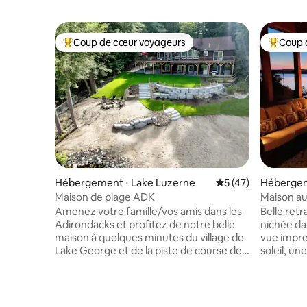
Coup de cœur voyageurs
Coup 
Coups de cœur voyageurs les plus appréciés
Coups de
Hébergement ⋅ Lake Luzerne
Évaluation moyenne
5 (47)
Hébergeme
Maison de plage ADK
Maison au 
meilleur !
Amenez votre famille/vos amis dans les
Belle ret
Adirondacks et profitez de notre belle
nichée da
maison à quelques minutes du village de
vue impre
Lake George et de la piste de course de
soleil, u
Saratoga. Détendez-vous sur votre
équipemen
plage privée ou faites du kayak, du
confort d
paddleboard ou flottez sur notre lac
Adirondac
tranquille. Le niveau principal dispose de
accès priv