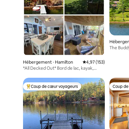
Hébergem
The Buddy
pittoresq
l'État
Hébergement ⋅ Hamilton
Évaluation moyenne sur
4,97 (153)
*All Decked Out* Bord de lac, kayak,
pêche et Colgate !
Coup de cœur voyageurs
Coup de
Coups de cœur voyageurs les plus appréciés
Coup de