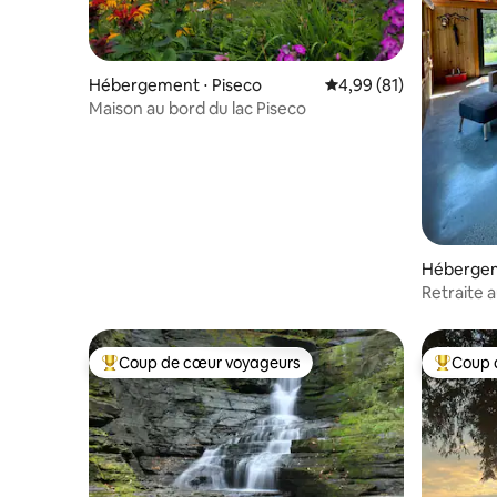
Hébergement ⋅ Piseco
Évaluation moyenne su
4,99 (81)
Maison au bord du lac Piseco
Hébergeme
Retraite 
Coup de cœur voyageurs
Coup 
Coups de cœur voyageurs les plus appréciés
Coups de