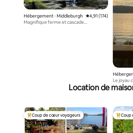
Hébergement ⋅ Middleburgh
Évaluation moyenne sur
4,91 (174)
Magnifique ferme et cascade
majestueuse
Hébergem
e
Le joyau 
Location de maiso
Coup de cœur voyageurs
Coup 
Coups de cœur voyageurs les plus appréciés
Coups de