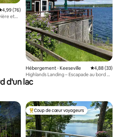
ntaires : 4,91 sur 5
Évaluation moyenne sur la base de 76 commentaires : 4,99 sur 5
4,99 (76)
vière et
Hébergement ⋅ Keeseville
Évaluation moyenne su
4,88 (33)
Highlands Landing – Escapade au bord du
d d'un lac
lac avec sauna !
Coup de cœur voyageurs
lus appréciés
Coups de cœur voyageurs les plus appréciés