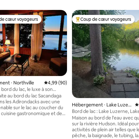
de cœur voyageurs
Coup de cœur voyageurs
 cœur voyageurs les plus appréciés
Coups de cœur voyageurs les p
 sur la base de 47 commentaires : 5 sur 5
nt ⋅ Northville
Évaluation moyenne sur la base de 90 commen
4,99 (90)
bord du lac, le luxe à son
raite au bord du lac Sacandaga
ns les Adirondacks avec une
Hébergement ⋅ Lake Luzer
É
nable sur le lac au coucher du
ne
Bord de lac : Lake Luzerne, La
ne cuisine gastronomique et des
Saratoga
Maison au bord de l'eau avec qu
ts qui vous donneront le
sur la rivière Hudson. Idéal pour les
e la maison avec le charme des
activités de plein air telles que l
ks ! Passez du temps sur votre
pêche, la baignade, le tubing, la
é au lac de 100 pieds. Ou