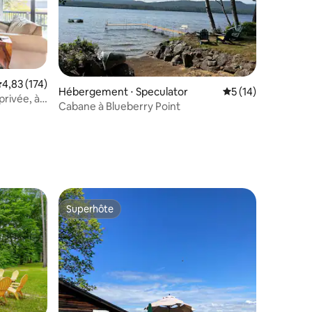
valuation moyenne sur la base de 174 commentaires : 4,83 sur 5
4,83 (174)
Hébergement ⋅ Speculator
Évaluation moyenne
5 (14)
privée, à
mmentaires : 5 sur 5
Cabane à Blueberry Point
Superhôte
lus appréciés
Superhôte