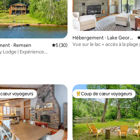
Hébergement ⋅ Lake Georg
É
e
Vue sur le lac + accès à la plage 
ent ⋅ Remsen
Évaluation moyenne sur la base de 30 co
5 (30)
5 min du village
 Lodge | Expérience
ue dans une cabane du nord de
 la base de 153 commentaires : 4,97 sur 5
 cœur voyageurs
Coup de cœur voyageurs
 cœur voyageurs
Coups de cœur voyageurs les p