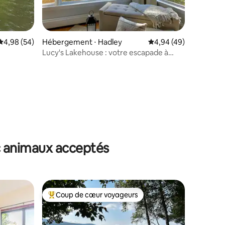
Évaluation moyenne sur la base de 54 commentaires : 4,98 sur 5
4,98 (54)
Hébergement ⋅ Hadley
Évaluation moyenne su
4,94 (49)
Lucy's Lakehouse : votre escapade à
Great Sacandaga
taires : 4,94 sur 5
c animaux acceptés
Coup de cœur voyageurs
Coups de cœur voyageurs les plus appréciés