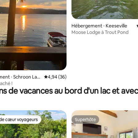
 la base de 174 commentaires : 4,91 sur 5
Hébergement ⋅ Keeseville
Moose Lodge à Trout Pond
ent ⋅ Schroon Lak
Évaluation moyenne sur la base de 36 commen
4,94 (36)
caché !
ns de vacances au bord d'un lac et ave
de cœur voyageurs
Superhôte
 cœur voyageurs les plus appréciés
Superhôte