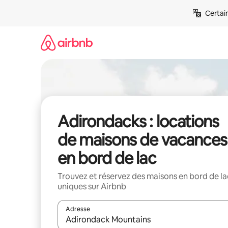
Aller
Certai
directement
au
contenu
Adirondacks : locations
de maisons de vacances
en bord de lac
Trouvez et réservez des maisons en bord de la
uniques sur Airbnb
Adresse
Lorsque les résultats s'affichent, utilisez les flèc