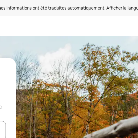
nes informations ont été traduites automatiquement. 
Afficher la lang
c
hes vers le haut et vers le bas pour les parcourir ou en appuyant et en fai