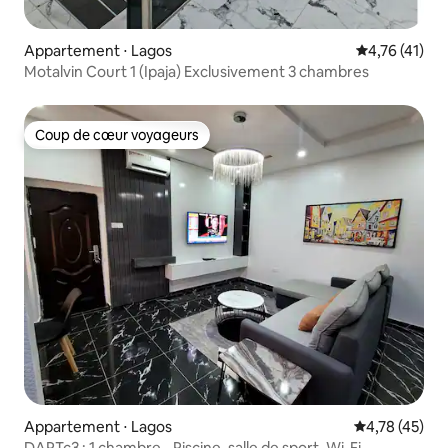
Appartement ⋅ Lagos
Évaluation mo
4,76 (41)
Motalvin Court 1 (Ipaja) Exclusivement 3 chambres
Coup de cœur voyageurs
Coup de cœur voyageurs
Appartement ⋅ Lagos
Évaluation mo
4,78 (45)
DAPTc3 : 1 chambre - Piscine, salle de sport, Wi-Fi,