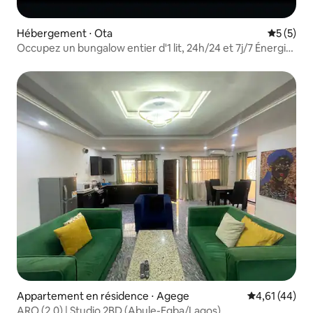
Hébergement ⋅ Ota
Évaluatio
5 (5)
Occupez un bungalow entier d'1 lit, 24h/24 et 7j/7 Énergie
solaire
Appartement en résidence ⋅ Agege
Évaluation mo
4,61 (44)
ARO (2.0) | Studio 2BD (Abule-Egba/Lagos)