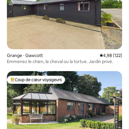
Grange ⋅ Gawcott
Évaluation moy
4,98 (122)
Emmenez le chien, le cheval ou la tortue. Jardin privé.
Coup de cœur voyageurs
Coups de cœur voyageurs les plus appréciés