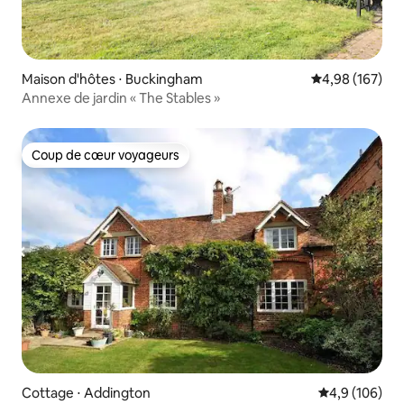
Maison d'hôtes ⋅ Buckingham
Évaluation moy
4,98 (167)
Annexe de jardin « The Stables »
Coup de cœur voyageurs
Coup de cœur voyageurs
Cottage ⋅ Addington
Évaluation mo
4,9 (106)