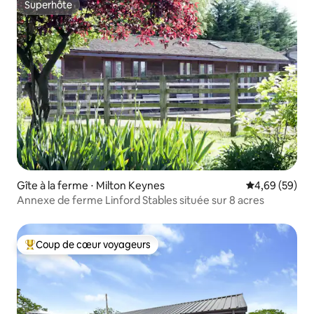
Superhôte
Superhôte
Gîte à la ferme ⋅ Milton Keynes
Évaluation mo
4,69 (59)
Annexe de ferme Linford Stables située sur 8 acres
Coup de cœur voyageurs
Coups de cœur voyageurs les plus appréciés