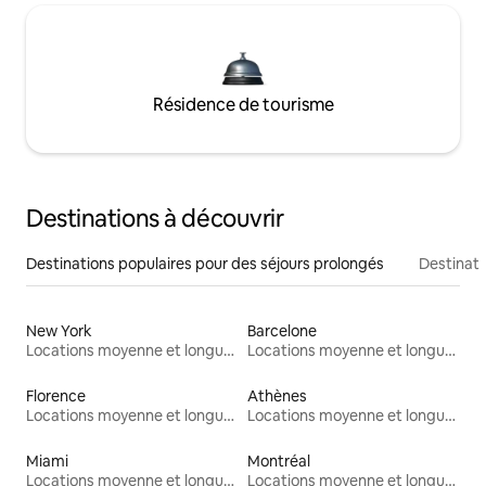
Résidence de tourisme
Destinations à découvrir
Destinations populaires pour des séjours prolongés
Destinati
New York
Barcelone
Locations moyenne et longue durée
Locations moyenne et longue durée
Florence
Athènes
Locations moyenne et longue durée
Locations moyenne et longue durée
Miami
Montréal
Locations moyenne et longue durée
Locations moyenne et longue durée