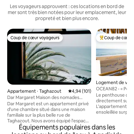
Les voyageurs approuvent : ces locations en bord de
mer sont très bien notées pour leur emplacement, leur
propreté et bien plus encore.
Coup de cœur voyageurs
Coup de cœur 
Coup de cœur voyageurs
Coups de cœur vo
Logement de vaca
ghazout
OCEAN82 - « Pent
Appartement ⋅ Taghazout
Évaluation moyenne sur la base 
4,94 (101)
sur la plage
Le penthouse d'O
Dar Margaret Maison des nomades
directement sur l
numériques
Dar Margaret est un appartement privé
L'appartement spa
d'une chambre situé dans une maison
ensoleillée surplom
familiale sur la plus belle rue de
Détendez-vous dan
Taghazout. Nous avons équipé l'espace
king-size, prépare
Équipements populaires dans les
de conforts rarement trouvés dans
dans la cuisine ouv
d'autres propriétés de location à