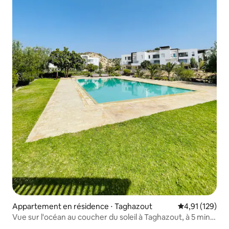
Appartement en résidence ⋅ Taghazout
Évaluation moy
4,91 (129)
Vue sur l'océan au coucher du soleil à Taghazout, à 5 min à
pied de la plage