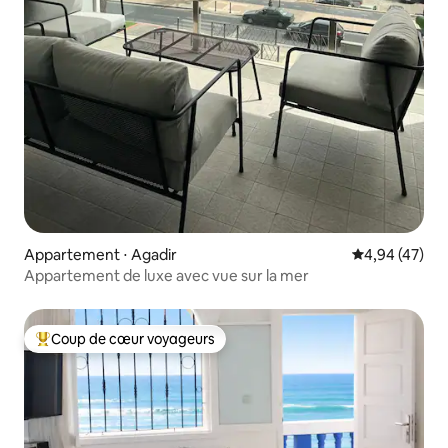
Appartement ⋅ Agadir
Évaluation mo
4,94 (47)
Appartement de luxe avec vue sur la mer
Coup de cœur voyageurs
Coups de cœur voyageurs les plus appréciés