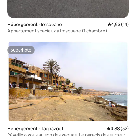
Hébergement ⋅ Imsouane
Évaluation mo
4,93 (14)
Appartement spacieux à Imsouane (1 chambre)
Superhôte
Superhôte
Hébergement ⋅ Taghazout
Évaluation mo
4,88 (52)
Réveillez-vous au son des vagues. Le paradis des surfeurs.