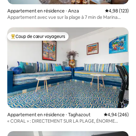
Appartement en résidence ⋅ Anza
Évaluation moy
4,98 (123)
Appartement avec vue sur la plage à 7 min de Marina
Agadir
Coup de cœur voyageurs
Coups de cœur voyageurs les plus appréciés
Appartement en résidence ⋅ Taghazout
Évaluation moy
4,94 (246)
« CORAL » : DIRECTEMENT SUR LA PLAGE, ÉNORME
TERRASSE