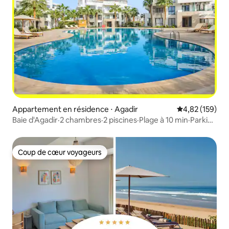
Appartement en résidence ⋅ Agadir
Évaluation moy
4,82 (159)
Baie d'Agadir·2 chambres·2 piscines·Plage à 10 min·Parking
gratuit
Coup de cœur voyageurs
Coup de cœur voyageurs