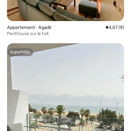
Appartement ⋅ Agadir
Évaluation m
4,67 (9)
Penthouse sur le toit
Superhôte
Superhôte