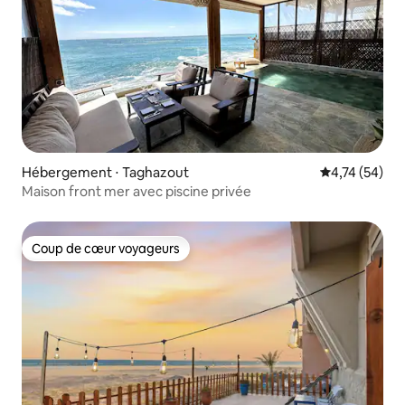
Hébergement ⋅ Taghazout
Évaluation mo
4,74 (54)
Maison front mer avec piscine privée
Coup de cœur voyageurs
Coup de cœur voyageurs