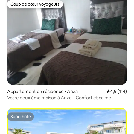
Coup de cœur voyageurs
Coup de cœur voyageurs
Appartement en résidence ⋅ Anza
Évaluation mo
4,9 (114)
Votre deuxième maison à Anza – Confort et calme
Superhôte
Superhôte