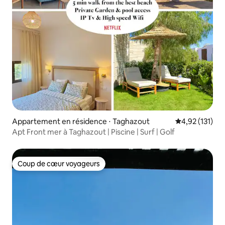
Appartement en résidence ⋅ Taghazout
Évaluation moy
4,92 (131)
Apt Front mer à Taghazout | Piscine | Surf | Golf
Coup de cœur voyageurs
Coup de cœur voyageurs