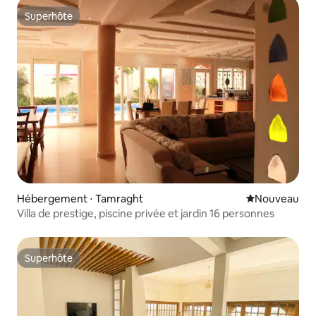
Superhôte
Superhôte
Hébergement ⋅ Tamraght
Nouvel hébe
Nouveau
Villa de prestige, piscine privée et jardin 16 personnes
Superhôte
Superhôte