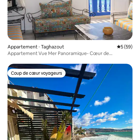
Appartement ⋅ Taghazout
Évaluation
5 (59)
Appartement Vue Mer Panoramique- Cœur de
Taghazout
Coup de cœur voyageurs
Coup de cœur voyageurs