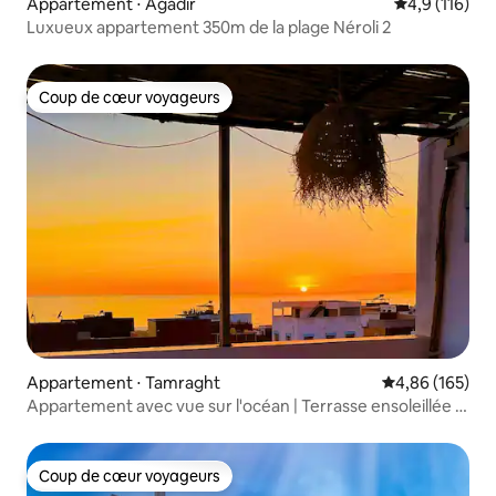
Appartement ⋅ Agadir
Évaluation mo
4,9 (116)
Luxueux appartement 350m de la plage Néroli 2
Coup de cœur voyageurs
Coup de cœur voyageurs
Appartement ⋅ Tamraght
Évaluation moy
4,86 (165)
Appartement avec vue sur l'océan | Terrasse ensoleillée à
Tamraght
Coup de cœur voyageurs
Coup de cœur voyageurs