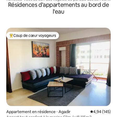
Résidences d'appartements au bord de
Point d'ancrage
l'eau
Coup de cœur voyageurs
Coups de cœur voyageurs les plus appréciés
Appartement en résidence ⋅ Agadir
Évaluation moy
4,94 (145)