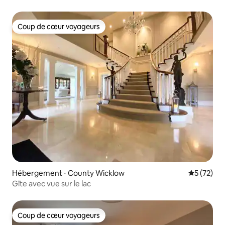
Wicklow
Coup de cœur voyageurs
Coup de cœur voyageurs
Hébergement ⋅ County Wicklow
Évaluation
5 (72)
Gîte avec vue sur le lac
Coup de cœur voyageurs
Coup de cœur voyageurs