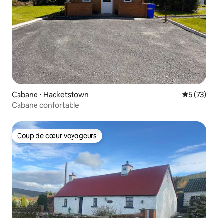
Cabane ⋅ Hacketstown
Évaluation
5 (73)
Cabane confortable
Coup de cœur voyageurs
Coup de cœur voyageurs