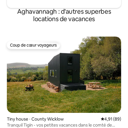
Aghavannagh : d'autres superbes
locations de vacances
Coup de cœur voyageurs
Coup de cœur voyageurs
Tiny house ⋅ County Wicklow
Évaluation mo
4,91 (89)
Tranquil Tigín - vos petites vacances dans le comté de