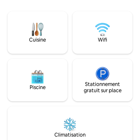
électrique, d'un mini-réfrigérateur, d'un
réfrigérateur à vin
four à micro-ondes et d'un accès
un four à micro-ondes, tout
partagé à une cuisine complète.
vous aurez besoin
Détendez-vous dans notre sauna ou
collation. Le gîte 
notre jacuzzi moyennant des frais
wc/douche séparé
supplémentaires. N'hésitez pas à
vitrées givrées. Pa
interagir avec nos animaux de la ferme
qui mangent à l'ex
Cuisine
Wifi
(cheval, alpaga, moutons, chèvres) Un
pour cuisiner de g
bus direct pour le centre-ville est à
le gîte 1 si vous 
seulement 350 m. Le logement n'est pas
l'intérieur !
adapté aux bébés ni aux personnes
handicapées.
Stationnement
Piscine
gratuit sur place
Climatisation