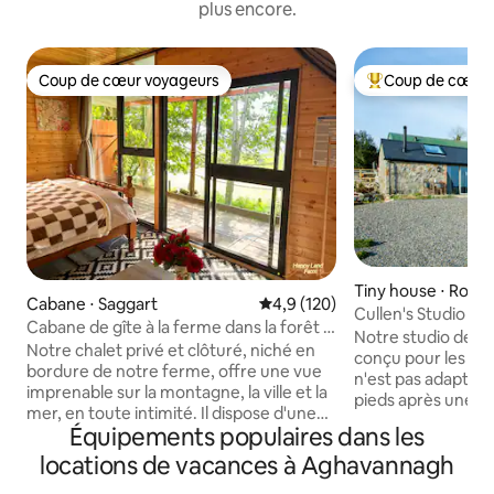
plus encore.
Coup de cœur voyageurs
Coup de cœur 
Coup de cœur voyageurs
Coups de cœur vo
Tiny house ⋅ Rou
Cabane ⋅ Saggart
Évaluation moyenne sur la base
4,9 (120)
Cullen's Studio Lod
Cabane de gîte à la ferme dans la forêt –
Wicklow Way
Notre studio de 25 
Animaux et nature
Notre chalet privé et clôturé, niché en
conçu pour les adu
bordure de notre ferme, offre une vue
n'est pas adapté a
imprenable sur la montagne, la ville et la
pieds après une j
mer, en toute intimité. Il dispose d'une
dans les montagne
Équipements populaires dans les
douche chaude, d'une machine à café,
devant notre poêle
d'eau filtrée, d'une bouilloire, d'un
locations de vacances à Aghavannagh
la kitchenette av
chauffage au gaz, d'une couverture
cuisson à gaz à 2 