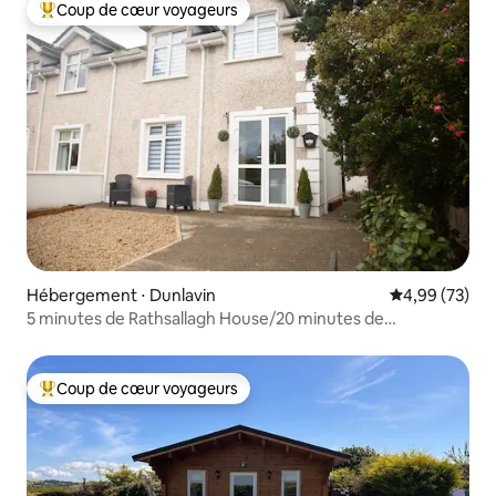
Coup de cœur voyageurs
Coups de cœur voyageurs les plus appréciés
Hébergement ⋅ Dunlavin
Évaluation mo
4,99 (73)
5 minutes de Rathsallagh House/20 minutes de
Punchestown
Coup de cœur voyageurs
Coups de cœur voyageurs les plus appréciés