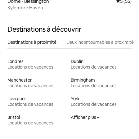
Dôme ⋅ Blessington
Évaluation
5 (55)
Kylemore Haven
Destinations à découvrir
Destinations à proximité
Lieux incontournables à proximité
Londres
Dublin
Locations de vacances
Locations de vacances
Manchester
Birmingham
Locations de vacances
Locations de vacances
Liverpool
York
Locations de vacances
Locations de vacances
Bristol
Afficher plus
Locations de vacances