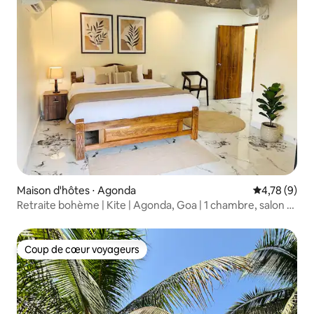
Maison d'hôtes ⋅ Agonda
Évaluation m
4,78 (9)
Retraite bohème | Kite | Agonda, Goa | 1 chambre, salon et
cuisine
Coup de cœur voyageurs
Coup de cœur voyageurs