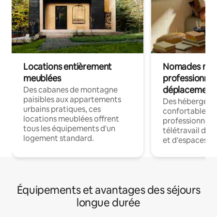
Locations entièrement
Nomades num
meublées
professionnel
déplacement
Des cabanes de montagne
paisibles aux appartements
Des hébergem
urbains pratiques, ces
confortables p
locations meublées offrent
professionnels
tous les équipements d'un
télétravail dis
logement standard.
et d'espaces de
Équipements et avantages des séjours
longue durée