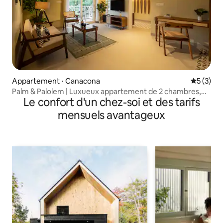
Appartement ⋅ Canacona
Évaluatio
5 (3)
Palm & Palolem | Luxueux appartement de 2 chambres,
Le confort d'un chez-soi et des tarifs
salon et cuisine par Tarashi Homes
mensuels avantageux