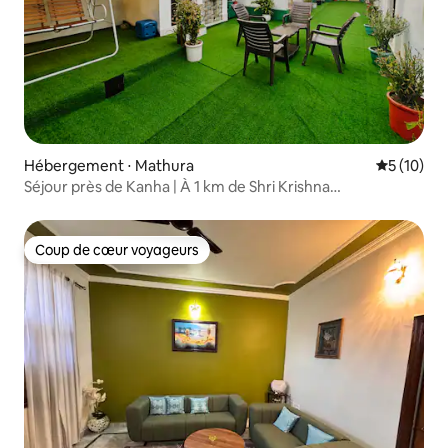
Hébergement ⋅ Mathura
Évaluation
5 (10)
Séjour près de Kanha | À 1 km de Shri Krishna
Janmabhoomi
Coup de cœur voyageurs
Coup de cœur voyageurs