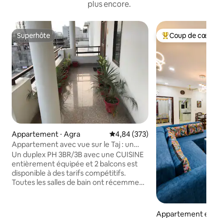
plus encore.
Superhôte
Coup de cœur 
Superhôte
Coups de cœur vo
Appartement ⋅ Agra
Évaluation moyenne sur la base 
4,84 (373)
Appartement avec vue sur le Taj : un
autre chez-soi
Un duplex PH 3BR/3B avec une CUISINE
entièrement équipée et 2 balcons est
disponible à des tarifs compétitifs.
Toutes les salles de bain ont récemment
été refaites. Équipé de 4 climatiseurs
dans toutes les chambres pour vous
garder au frais pendant votre séjour
Appartement en ré