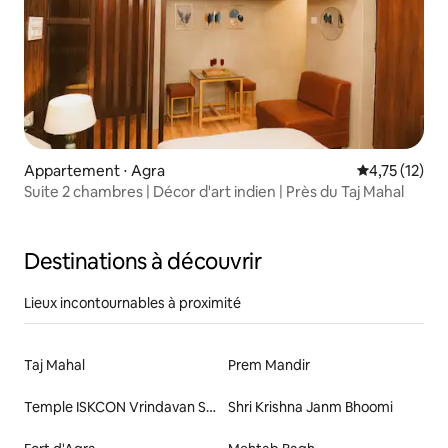
Appartement ⋅ Agra
Évaluation mo
4,75 (12)
Suite 2 chambres | Décor d'art indien | Près du Taj Mahal
Destinations à découvrir
Lieux incontournables à proximité
Taj Mahal
Prem Mandir
Temple ISKCON Vrindavan Sri Sri Krishna Balarama
Shri Krishna Janm Bhoomi