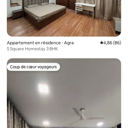
Appartement en résidence ⋅ Agra
Évaluation mo
4,86 (86)
S Square Homestay 3 BHK
Coup de cœur voyageurs
Coup de cœur voyageurs