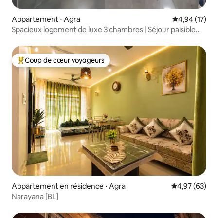
Appartement ⋅ Agra
Évaluation mo
4,94 (17)
Spacieux logement de luxe 3 chambres | Séjour paisible
près du Taj Mahal
Coup de cœur voyageurs
Coups de cœur voyageurs les plus appréciés
Appartement en résidence ⋅ Agra
Évaluation mo
4,97 (63)
Narayana [BL]