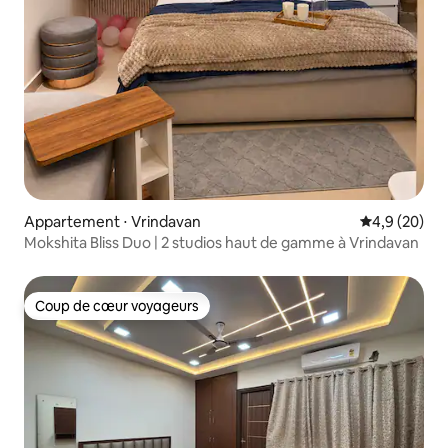
Appartement ⋅ Vrindavan
Évaluation m
4,9 (20)
Mokshita Bliss Duo | 2 studios haut de gamme à Vrindavan
Coup de cœur voyageurs
Coup de cœur voyageurs