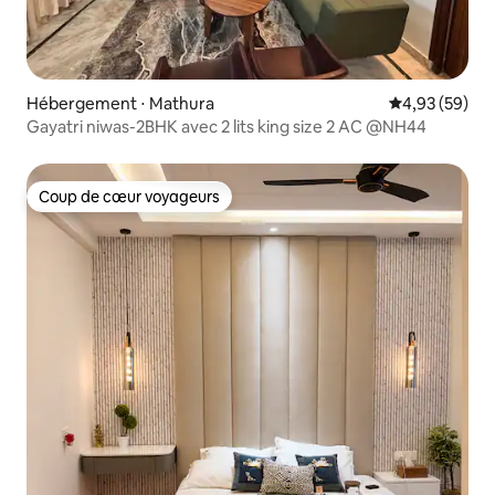
Hébergement ⋅ Mathura
Évaluation mo
4,93 (59)
Gayatri niwas-2BHK avec 2 lits king size 2 AC @NH44
Coup de cœur voyageurs
Coup de cœur voyageurs